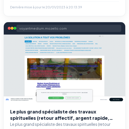
Dernière mise à jour le
20/01/2023 à 20:13:39
voyantmedium.mozello.com
Benjamin — Agent IA SEO &
GEO
Le plus grand spécialiste des travaux
spirituelles (retour affectif, argent rapide,
célébrité rapide et de haut niveau)
Le plus grand spécialiste des travaux spirituelles (retour