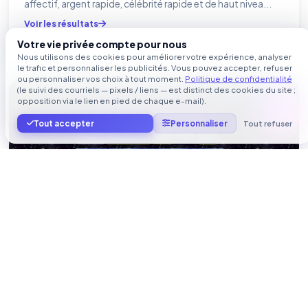
affectif, argent rapide, célébrité rapide et de haut nivea...
Voir les résultats
Votre vie privée compte pour nous
Dernière mise à jour le
20/01/2023 à 19:26:14
Nous utilisons des cookies pour améliorer votre expérience, analyser
le trafic et personnaliser les publicités. Vous pouvez accepter, refuser
ou personnaliser vos choix à tout moment.
Politique de confidentialité
(le suivi des courriels — pixels / liens — est distinct des cookies du site ;
marabout-voyance-medium-grenoble.fr
opposition via le lien en pied de chaque e-mail).
Tout accepter
Personnaliser
Tout refuser
Voyance Horoscope, Marabout à Isère,