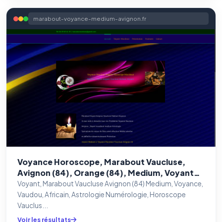
marabout-voyance-medium-avignon.fr
Voyance Horoscope, Marabout Vaucluse,
Avignon (84), Orange (84), Medium, Voyant
Astrologie, Carpentras (84), Cavaillon (84),
Voyant, Marabout Vaucluse Avignon (84) Medium, Voyance,
Pertuis (84)
Vaudou, Africain, Astrologie Numérologie, Horoscope
Vauclus...
Voir les résultats