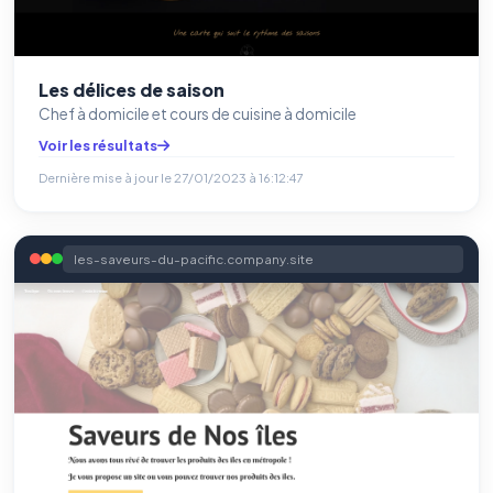
Les délices de saison
Chef à domicile et cours de cuisine à domicile
Voir les résultats
Dernière mise à jour le
27/01/2023 à 16:12:47
les-saveurs-du-pacific.company.site
⚙️
Cookies essentiels
TOUJOURS ACTIF
Nécessaires au fonctionnement du site : session, sécurité,
mémorisation de vos choix de consentement. Ils ne
peuvent pas être désactivés.
Cookies analytiques
Nous aident à comprendre comment vous utilisez le site