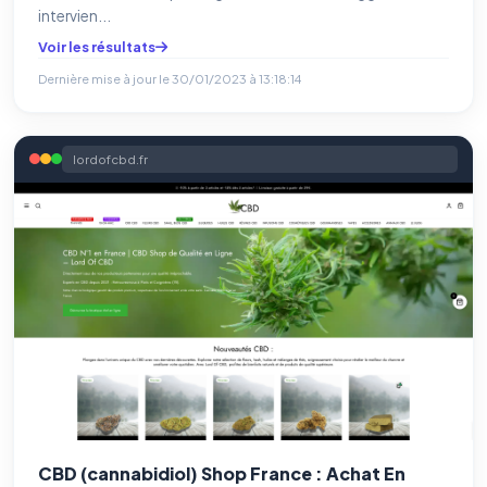
intervien...
Voir les résultats
Dernière mise à jour le
30/01/2023 à 13:18:14
lordofcbd.fr
CBD (cannabidiol) Shop France : Achat En