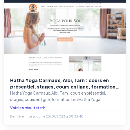
Hatha Yoga Carmaux, Albi, Tarn : cours en
présentiel, stages, cours en ligne, formations
en Hatha Yoga
Hatha Yoga Carmaux, Albi, Tarn : cours en présentiel,
stages, cours en ligne, formations en Hatha Yoga
Voir les résultats
Dernière mise à jour le
23/01/2023 à 08:32:40