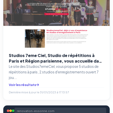
Studios 7eme Ciel, Studio de répétitions à
Paris et Région parisienne, vous accueille dans
5 somptueux Studios dédiés à
Le site des Studios7emeCiel, vous propose 5 studios de
l'enregistrement et à la répétition dans un
répétitions à paris , 2 studios d'enregistrements ouvert 7
cadre unique à Paris
jou...
Voir les résultats
Dernière mise à jour le
31/01/2023 à 17:13:57
renovation-essonne.com