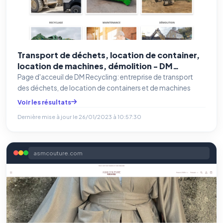
Transport de déchets, location de container,
location de machines, démolition - DM
Recycling
Page d'acceuil de DM Recycling: entreprise de transport
des déchets, de location de containers et de machines
Voir les résultats
Dernière mise à jour le
26/01/2023 à 10:57:30
asmcouture.com