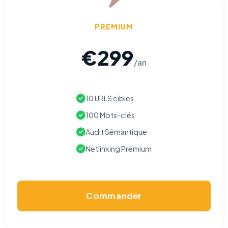
PREMIUM
€299
/an
10 URLS cibles
100 Mots-clés
Audit Sémantique
Netlinking Premium
Commander