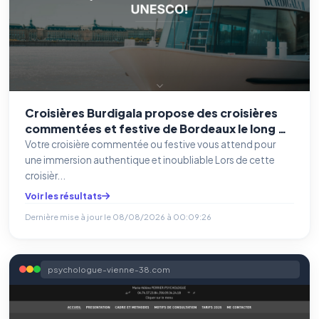
Croisières Burdigala propose des croisières
commentées et festive de Bordeaux le long de
la Garonne à Bordeaux, mettant en avant
Votre croisière commentée ou festive vous attend pour
l'histoire et le patrimoine de la région.
une immersion authentique et inoubliable Lors de cette
croisièr...
Voir les résultats
Dernière mise à jour le
08/08/2026 à 00:09:26
psychologue-vienne-38.com