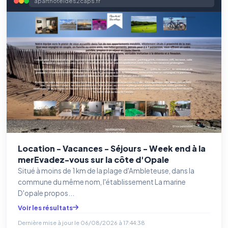
aparthoteldes2caps.fr
Traceurs des courriels
HORS SITE WEB
Les e-mails peuvent contenir un pixel d'ouverture et des liens
traçants (Art. 82 loi Informatique et Libertés ; recommandation CNIL
pixels 2026 / FAQ juillet 2026).
Ce suivi n'est pas géré par ce
bandeau cookies
(cadre distinct du site web). Pour vous y
opposer : utilisez le
lien dédié en pied de chaque courriel
(« Pour
vous opposer à ce suivi ») — sans vous désinscrire des envois — ou
écrivez à
contact@logicielreferencement.com
. Détail :
Politique de
confidentialité
(section Traceurs dans les Courriels).
Location - Vacances - Séjours - Week end à la
merEvadez-vous sur la côte d'Opale
Situé à moins de 1 km de la plage d'Ambleteuse, dans la
commune du même nom, l'établissement La marine
D'opale propos...
Voir les résultats
Dernière mise à jour le
06/08/2026 à 17:44:38