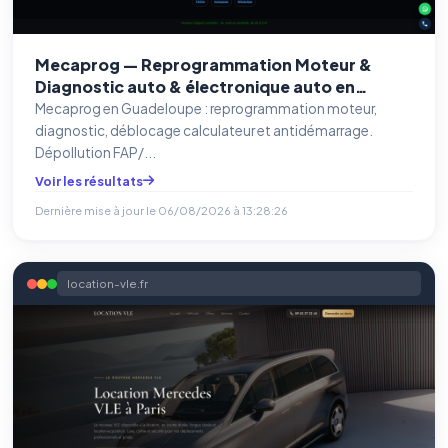
Mecaprog — Reprogrammation Moteur &
Diagnostic auto & électronique auto en
Guadeloupe
Mecaprog en Guadeloupe : reprogrammation moteur,
diagnostic, déblocage calculateur et antidémarrage.
Dépollution FAP/...
Voir les résultats
Dernière mise à jour le
06/08/2026 à 13:28:26
location-vle.fr