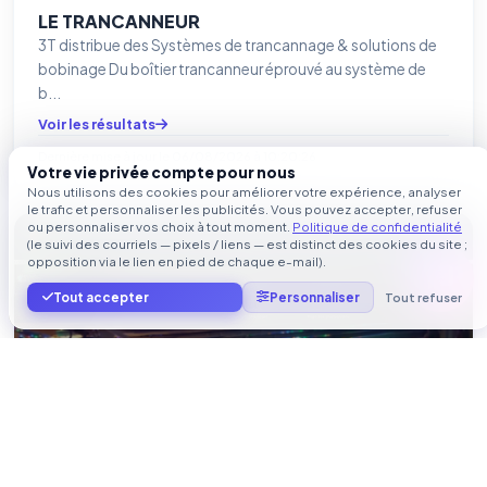
LE TRANCANNEUR
3T distribue des Systèmes de trancannage & solutions de
bobinage Du boîtier trancanneur éprouvé au système de
b...
Voir les résultats
Dernière mise à jour le
06/08/2026 à 10:20:26
Votre vie privée compte pour nous
Nous utilisons des cookies pour améliorer votre expérience, analyser
le trafic et personnaliser les publicités. Vous pouvez accepter, refuser
ou personnaliser vos choix à tout moment.
Politique de confidentialité
massages-bien-etre-brigitte-rene-france.fr
(le suivi des courriels — pixels / liens — est distinct des cookies du site ;
opposition via le lien en pied de chaque e-mail).
Tout accepter
Personnaliser
Tout refuser