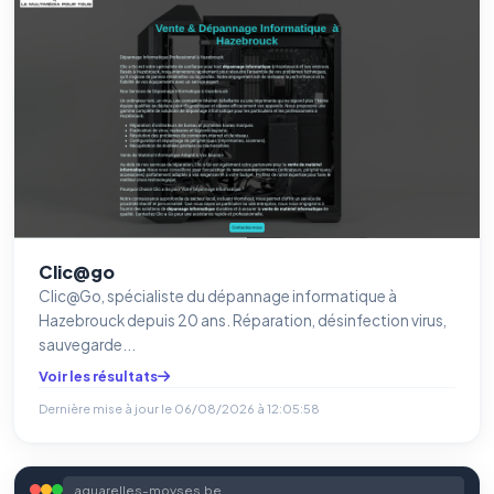
Clic@go
Clic@Go, spécialiste du dépannage informatique à
Hazebrouck depuis 20 ans. Réparation, désinfection virus,
sauvegarde...
Voir les résultats
Dernière mise à jour le
06/08/2026 à 12:05:58
aquarelles-moyses.be