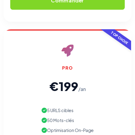
Commander
TOP CHOIX
PRO
€199
/an
5 URLS cibles
50 Mots-clés
Optimisation On-Page