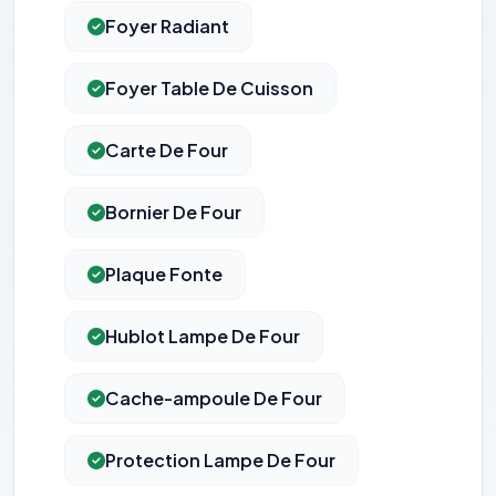
Foyer Radiant
Foyer Table De Cuisson
Carte De Four
Bornier De Four
Plaque Fonte
Hublot Lampe De Four
⚙️
Cache-ampoule De Four
Cookies essentiels
TOUJOURS ACTIF
Nécessaires au fonctionnement du site : session, sécurité,
Protection Lampe De Four
mémorisation de vos choix de consentement. Ils ne
peuvent pas être désactivés.