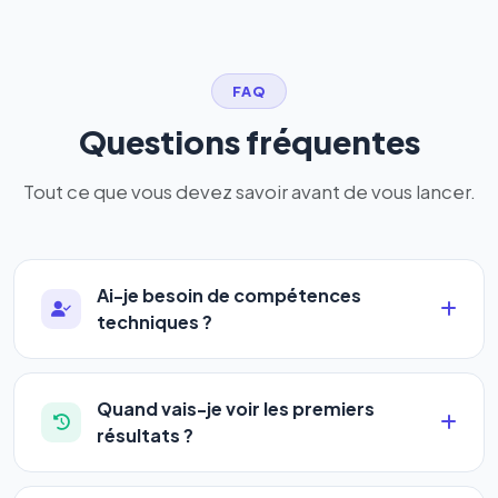
FAQ
Questions fréquentes
Tout ce que vous devez savoir avant de vous lancer.
Ai-je besoin de compétences
techniques ?
Absolument pas. Notre logiciel a été conçu pour
être accessible à
tous les profils
: artisans,
Quand vais-je voir les premiers
commerçants, auto-entrepreneurs, PME ou
résultats ?
agences. Pas de code, pas de configuration
La plupart de nos utilisateurs observent une
complexe — vous renseignez l'adresse de votre