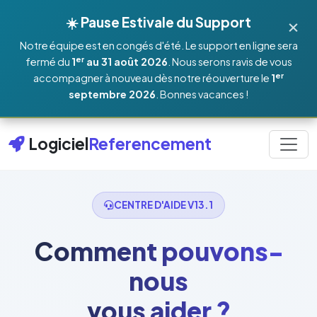
×
☀️ Pause Estivale du Support
Notre équipe est en congés d'été. Le support en ligne sera
er
fermé du
1
au 31 août 2026
. Nous serons ravis de vous
er
accompagner à nouveau dès notre réouverture le
1
septembre 2026
. Bonnes vacances !
Logiciel
Referencement
CENTRE D'AIDE V13.1
Comment pouvons-
nous
vous aider ?