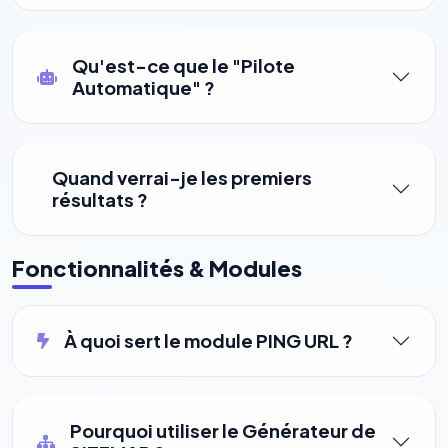
Qu'est-ce que le "Pilote
Automatique" ?
Quand verrai-je les premiers
résultats ?
⚙️
Fonctionnalités & Modules
Cookies essentiels
TOUJOURS ACTIF
Nécessaires au fonctionnement du site : session, sécurité,
À quoi sert le module PING URL ?
mémorisation de vos choix de consentement. Ils ne
peuvent pas être désactivés.
Cookies analytiques
Pourquoi utiliser le Générateur de
Nous aident à comprendre comment vous utilisez le site