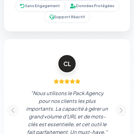
Sans Engagement
Données Protégées
Support Réactif
CL
"Nous utilisons le Pack Agency
"La p
pour nos clients les plus
vous. L
importants. La capacité à gérer un
d
Précédent
Suiva
grand volume d'URL et de mots-
perme
clés est essentielle, et cet outil le
premiu
fait parfaitement. Un must-have."
f