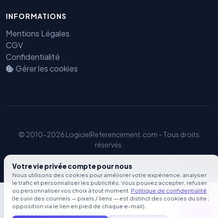
INFORMATIONS
Mentions Légales
CGV
Confidentialité
Gérer les cookies
© 2010-2026 LogicielReferencement.com - Tous droits
réservés.
Paiement Sécurisé
S
tripe
Pay
Pal
Votre vie privée compte pour nous
Nous utilisons des cookies pour améliorer votre expérience, analyser
le trafic et personnaliser les publicités. Vous pouvez accepter, refuser
ou personnaliser vos choix à tout moment.
Politique de confidentialité
(le suivi des courriels — pixels / liens — est distinct des cookies du site ;
opposition via le lien en pied de chaque e-mail).