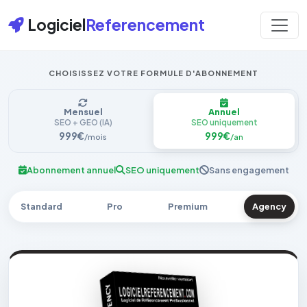
Logiciel
Referencement
CHOISISSEZ VOTRE FORMULE D'ABONNEMENT
Mensuel
Annuel
SEO + GEO (IA)
SEO uniquement
999€
999€
/mois
/an
Abonnement annuel
SEO uniquement
Sans engagement
Standard
Pro
Premium
Agency