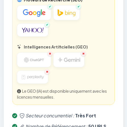
✔︎
✔︎
✔︎
Intelligences Artificielles (GEO)
✖︎
✖︎
✖︎
Le GEO (IA) est disponible uniquement avec les
licences mensuelles.
Secteur concurrentiel :
Très Fort
Nombre de Référencement :
50 URLS