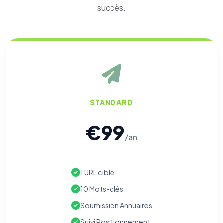
succès.
STANDARD
€99
/an
1 URL cible
10 Mots-clés
Soumission Annuaires
Suivi Positionnement