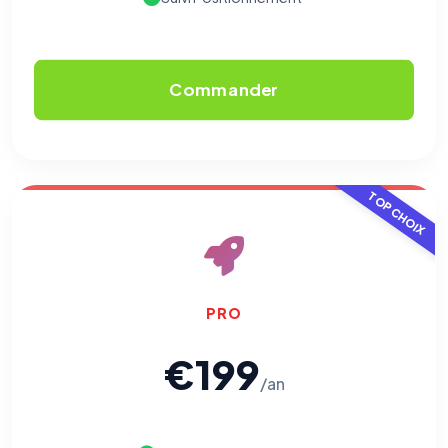
Commander
TOP CHOIX
PRO
€199
/an