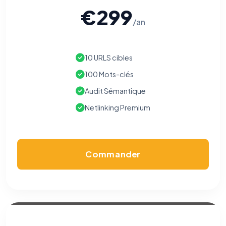
€299
/an
10 URLS cibles
100 Mots-clés
Audit Sémantique
Netlinking Premium
Commander