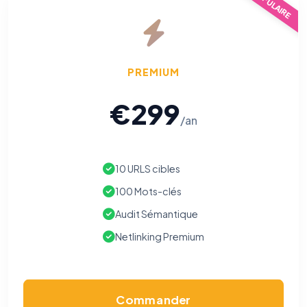
POPULAIRE
PREMIUM
€299
/an
10 URLS cibles
100 Mots-clés
Audit Sémantique
Netlinking Premium
Commander