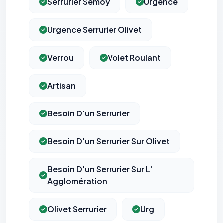
Serrurier Semoy
Urgence
Urgence Serrurier Olivet
Verrou
Volet Roulant
Artisan
⚙️
Besoin D'un Serrurier
Cookies essentiels
TOUJOURS ACTIF
Besoin D'un Serrurier Sur Olivet
Nécessaires au fonctionnement du site : session, sécurité,
mémorisation de vos choix de consentement. Ils ne
peuvent pas être désactivés.
Besoin D'un Serrurier Sur L'
Agglomération
Cookies analytiques
Nous aident à comprendre comment vous utilisez le site
(pages visitées, durée de visite) pour l'améliorer. Données
Olivet Serrurier
Urg
anonymisées via Google Analytics.