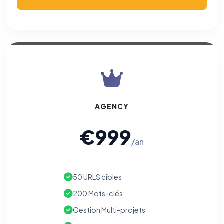
AGENCY
€999
/an
50 URLS cibles
200 Mots-clés
Gestion Multi-projets