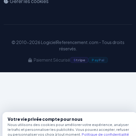
Gérer les cookies
Benjamin — Agent IA SEO &
GEO
© 2010-2026 LogicielReferencement.com - Tous droits
réservés.
Paiement Sécurisé
S
tripe
Pay
Pal
Votre vie privée compte pour nous
Nous utilisons des cookies pour améliorer votre expérience, analyser
le trafic et personnaliser les publicités. Vous pouvez accepter, refuser
ou personnaliser vos choix à tout moment.
Politique de confidentialité