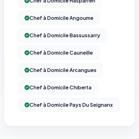
Chef à Domicile Hasparren
Chef à Domicile Angoume
Chef à Domicile Bassussarry
⚙️
Chef à Domicile Cauneille
Chef à Domicile Arcangues
Cookies essentiels
TOUJOURS ACTIF
Nécessaires au fonctionnement du site : session, sécurité,
mémorisation de vos choix de consentement. Ils ne
Chef à Domicile Chiberta
peuvent pas être désactivés.
Cookies analytiques
Chef à Domicile Pays Du Seignanx
Nous aident à comprendre comment vous utilisez le site
(pages visitées, durée de visite) pour l'améliorer. Données
anonymisées via Google Analytics.
Cookies marketing