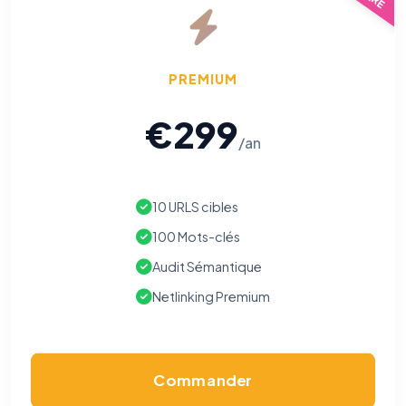
PREMIUM
€299
/an
10 URLS cibles
100 Mots-clés
Audit Sémantique
Netlinking Premium
Commander