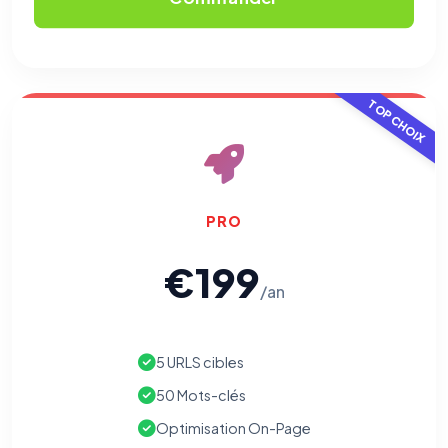
TOP CHOIX
PRO
€199
/an
5 URLS cibles
50 Mots-clés
Optimisation On-Page