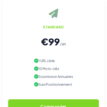
STANDARD
€99
/an
1 URL cible
10 Mots-clés
Soumission Annuaires
Suivi Positionnement
Commander