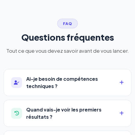
FAQ
Questions fréquentes
Tout ce que vous devez savoir avant de vous lancer.
Ai-je besoin de compétences
techniques ?
Absolument pas. Notre logiciel a été conçu pour
être accessible à
tous les profils
: artisans,
Quand vais-je voir les premiers
commerçants, auto-entrepreneurs, PME ou
résultats ?
agences. Pas de code, pas de configuration
La plupart de nos utilisateurs observent une
complexe — vous renseignez l'adresse de votre