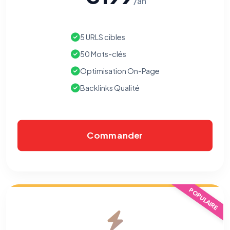
/an
5 URLS cibles
50 Mots-clés
Optimisation On-Page
Backlinks Qualité
Commander
⚙️
POPULAIRE
Cookies essentiels
TOUJOURS ACTIF
Nécessaires au fonctionnement du site : session, sécurité,
mémorisation de vos choix de consentement. Ils ne
peuvent pas être désactivés.