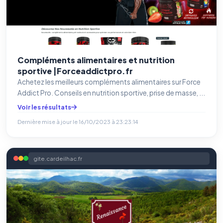
Compléments alimentaires et nutrition
sportive |Forceaddictpro.fr
Achetez les meilleurs compléments alimentaires sur Force
Addict Pro. Conseils en nutrition sportive, prise de masse, ...
Voir les résultats
Dernière mise à jour le
16/10/2023 à 23:23:14
gite.cardeilhac.fr
Benjamin — Agent IA SEO &
GEO