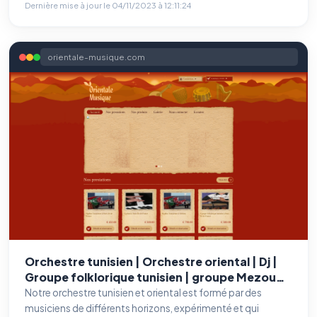
Dernière mise à jour le
04/11/2023 à 12:11:24
orientale-musique.com
Orchestre tunisien | Orchestre oriental | Dj |
Groupe folklorique tunisien | groupe Mezoued
| Paris | orchestre tunisien Nice |
Notre orchestre tunisien et oriental est formé par des
musiciens de différents horizons, expérimenté et qui