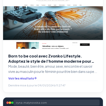
Born to be cool avec Zvonko Lifestyle.
Adoptez le style de l'homme moderne pour
plaire
Mode, beauté, bien être, amour, sexe, rencontre et savoir
vivre au masculin pour le féminin pour être bien dans sa pe...
Voir les résultats
Dernière mise à jour le
09/01/2024 à 11:27:47
iryna-malynovska.com