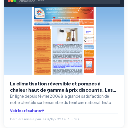
climdiscount.fr
La climatisation réversible et pompes à
chaleur haut de gamme à prix discounts. Les
meilleurs marques : Daikin, Mitsubishi, Airwell.
En ligne depuis février 2006 à la grande satisfaction de
Installations assurée sur plusieurs régions
notre clientèle sur l'ensemble du territoire national. Insta...
françaises.
Voir les résultats
Dernière mise à jour le
04/11/2023 à 16:15:20