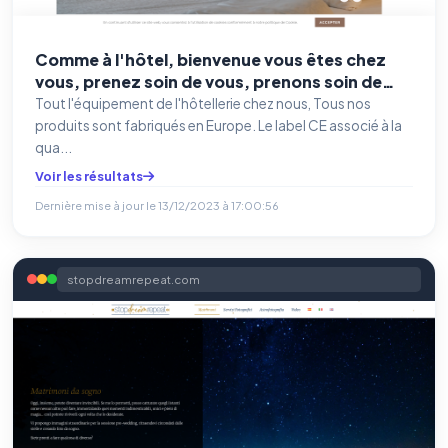
Comme à l'hôtel, bienvenue vous êtes chez
vous, prenez soin de vous, prenons soin de
notre planète, respectueux de
Tout l'équipement de l'hôtellerie chez nous, Tous nos
l'environnement et de notre santé, vivre en
produits sont fabriqués en Europe. Le label CE associé à la
harmonie avec la nature
qua...
Voir les résultats
Dernière mise à jour le
13/12/2023 à 17:00:56
stopdreamrepeat.com
⚙️
Cookies essentiels
TOUJOURS ACTIF