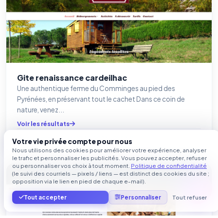
Gite renaissance cardeilhac
Une authentique ferme du Comminges au pied des
Pyrénées, en préservant tout le cachet Dans ce coin de
nature, venez...
Voir les résultats
Dernière mise à jour le
12/10/2023 à 21:03:11
Votre vie privée compte pour nous
Nous utilisons des cookies pour améliorer votre expérience, analyser
le trafic et personnaliser les publicités. Vous pouvez accepter, refuser
ou personnaliser vos choix à tout moment.
Politique de confidentialité
(le suivi des courriels — pixels / liens — est distinct des cookies du site ;
pinterest.fr
opposition via le lien en pied de chaque e-mail).
Tout accepter
Personnaliser
Tout refuser