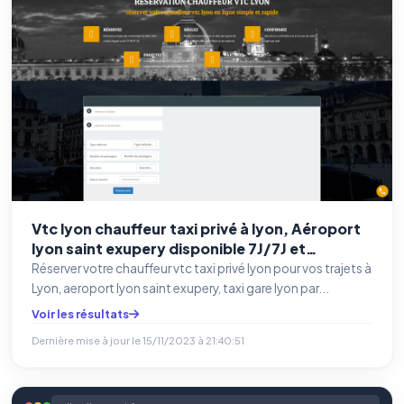
Vtc lyon chauffeur taxi privé à lyon, Aéroport
lyon saint exupery disponible 7J/7J et
24H/24H
Réserver votre chauffeur vtc taxi privé lyon pour vos trajets à
Lyon, aeroport lyon saint exupery, taxi gare lyon par...
Voir les résultats
Dernière mise à jour le
15/11/2023 à 21:40:51