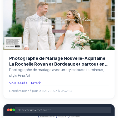
Photographe de Mariage Nouvelle-Aquitaine
La Rochelle Royan et Bordeaux et partout en
France
Photographe de mariage avec un style doux et lumineux,
style Fine Art.
Voir les résultats
Dernière mise à jour le
18/11/2023 à 13:32:26
detecteurs-metaux.fr