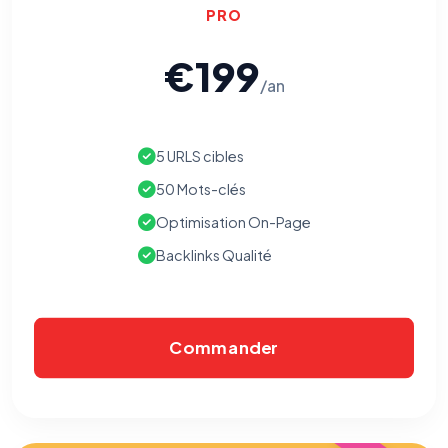
PRO
€199
/an
5 URLS cibles
50 Mots-clés
Optimisation On-Page
Backlinks Qualité
Commander