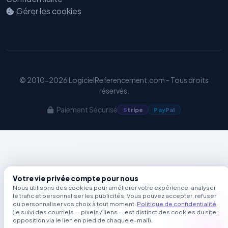
Gérer les cookies
© 2010-2026 LogicielReferencement.com - Tous droits
réservés.
Paiement Sécurisé
S
tripe
Pay
Pal
Votre vie privée compte pour nous
Nous utilisons des cookies pour améliorer votre expérience, analyser
le trafic et personnaliser les publicités. Vous pouvez accepter, refuser
ou personnaliser vos choix à tout moment.
Politique de confidentialité
(le suivi des courriels — pixels / liens — est distinct des cookies du site ;
opposition via le lien en pied de chaque e-mail).