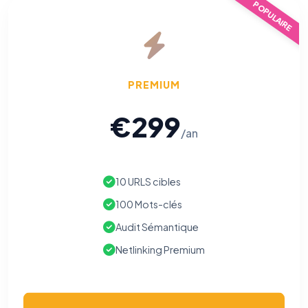
POPULAIRE
PREMIUM
€299
/an
10 URLS cibles
100 Mots-clés
Audit Sémantique
Netlinking Premium