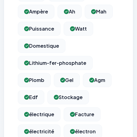
Ampère
Ah
Mah
Puissance
Watt
Domestique
Lithium-fer-phosphate
Plomb
Gel
Agm
Edf
Stockage
électrique
Facture
électricité
électron