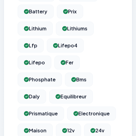
Battery
Prix
Lithium
Lithiums
Lfp
Lifepo4
Lifepo
Fer
Phosphate
Bms
Daly
Equilibreur
Prismatique
Electronique
Maison
12v
24v