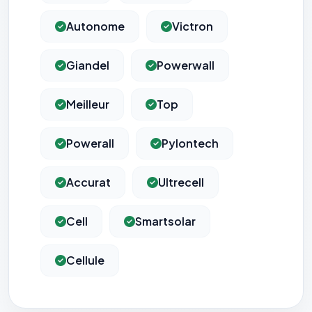
Autonome
Victron
Giandel
Powerwall
Meilleur
Top
Powerall
Pylontech
Accurat
Ultrecell
Cell
Smartsolar
Cellule
⚙️