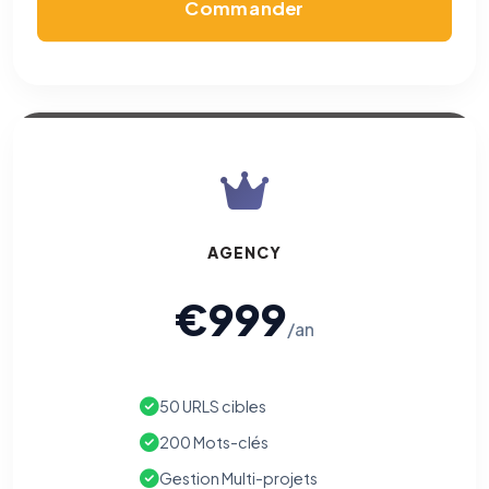
Commander
AGENCY
€999
/an
50 URLS cibles
200 Mots-clés
Gestion Multi-projets