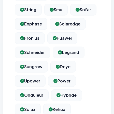
String
Sma
Sofar
Enphase
Solaredge
Fronius
Huawei
Schneider
Legrand
Sungrow
Deye
Upower
Power
Onduleur
Hybride
Solax
Kehua