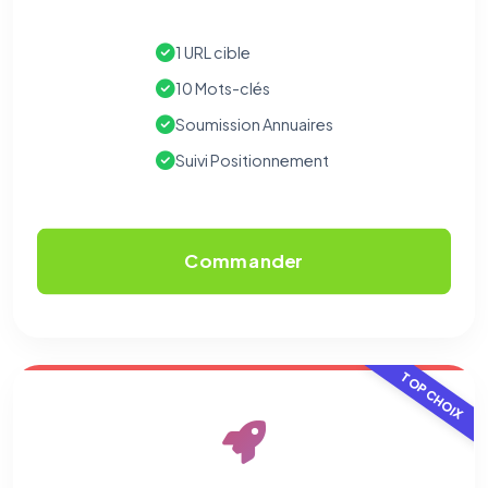
écrivez à
contact@logicielreferencement.com
. Détail :
Politique de
confidentialité
(section Traceurs dans les Courriels).
1 URL cible
10 Mots-clés
Soumission Annuaires
Suivi Positionnement
Commander
TOP CHOIX