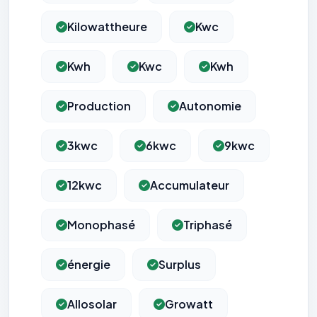
Kilowattheure
Kwc
Kwh
Kwc
Kwh
Production
Autonomie
3kwc
6kwc
9kwc
12kwc
Accumulateur
Monophasé
Triphasé
énergie
Surplus
Allosolar
Growatt