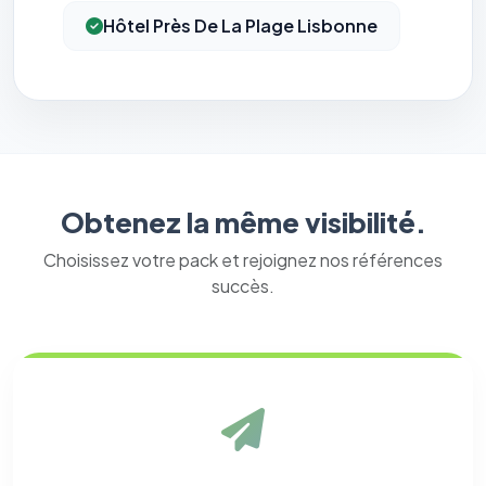
Hôtel Près De La Plage Lisbonne
Obtenez la même visibilité.
⚙️
Choisissez votre pack et rejoignez nos références
succès.
Cookies essentiels
TOUJOURS ACTIF
Nécessaires au fonctionnement du site : session, sécurité,
mémorisation de vos choix de consentement. Ils ne
peuvent pas être désactivés.
Cookies analytiques
Nous aident à comprendre comment vous utilisez le site
(pages visitées, durée de visite) pour l'améliorer. Données
anonymisées via Google Analytics.