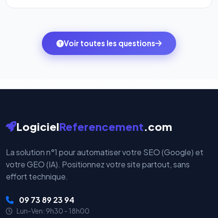
l'onglet
« Migrer votre pack »
pour basculer en
Totalement. Nous utilisons
Stripe
et
PayPal
, deux
quelques clics vers le pack qui correspond à vos
des systèmes de paiement les plus sécurisés au
ambitions du moment — sans perdre vos données ni
monde. Vos données bancaires ne transitent jamais
Voir toutes les questions
votre historique.
par nos serveurs — elles sont gérées directement et
cryptées par ces plateformes certifiées PCI DSS.
Logiciel
Referencement
.com
La solution n°1 pour automatiser votre SEO (Google) et
votre GEO (IA). Positionnez votre site partout, sans
effort technique.
09 73 89 23 94
Lun-Ven: 9h30 - 18h00