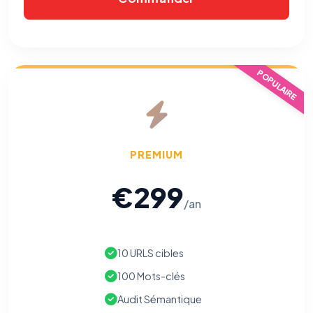
POPULAIRE
PREMIUM
€299
/an
10 URLS cibles
100 Mots-clés
Audit Sémantique