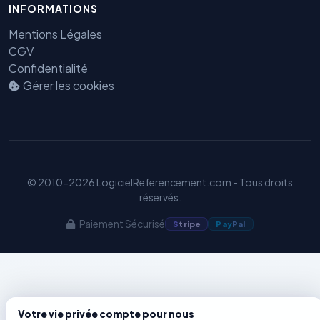
INFORMATIONS
Mentions Légales
Benjamin — Agent IA SEO &
CGV
GEO
Confidentialité
Gérer les cookies
© 2010-2026 LogicielReferencement.com - Tous droits
réservés.
Paiement Sécurisé
S
tripe
Pay
Pal
Votre vie privée compte pour nous