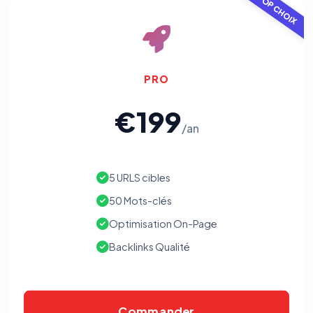
TOP CHOIX
PRO
€199
/an
5 URLS cibles
50 Mots-clés
Optimisation On-Page
Backlinks Qualité
Commander