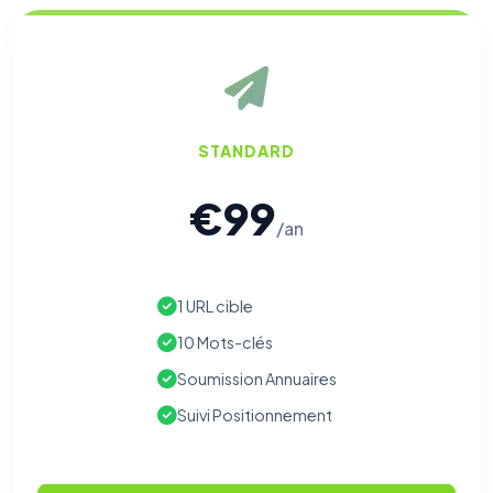
STANDARD
€99
/an
1 URL cible
10 Mots-clés
Soumission Annuaires
Suivi Positionnement