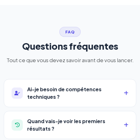
FAQ
Questions fréquentes
Tout ce que vous devez savoir avant de vous lancer.
Ai-je besoin de compétences
techniques ?
Absolument pas. Notre logiciel a été conçu pour
être accessible à
tous les profils
: artisans,
Quand vais-je voir les premiers
commerçants, auto-entrepreneurs, PME ou
résultats ?
agences. Pas de code, pas de configuration