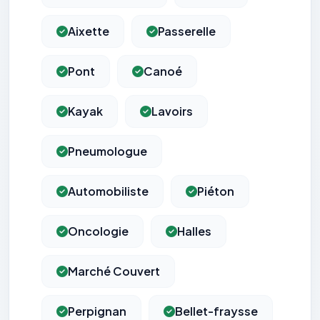
Aixette
Passerelle
Pont
Canoé
Kayak
Lavoirs
Pneumologue
Automobiliste
Piéton
Oncologie
Halles
Marché Couvert
Perpignan
Bellet-fraysse