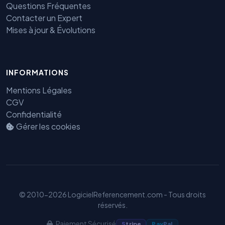
Questions Fréquentes
Contacter un Expert
Mises à jour & Évolutions
Benjamin — Agent IA SEO &
INFORMATIONS
GEO
Mentions Légales
CGV
Confidentialité
Gérer les cookies
© 2010-2026 LogicielReferencement.com - Tous droits
réservés.
Paiement Sécurisé
S
tripe
Pay
Pal