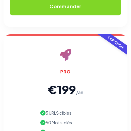
Commander
TOP CHOIX
PRO
€199
/an
5 URLS cibles
50 Mots-clés