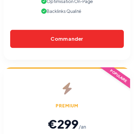
Optimisation On-Page
⚙️
Backlinks Qualité
Cookies essentiels
TOUJOURS ACTIF
Nécessaires au fonctionnement du site : session, sécurité,
Commander
mémorisation de vos choix de consentement. Ils ne
peuvent pas être désactivés.
Cookies analytiques
Nous aident à comprendre comment vous utilisez le site
POPULAIRE
(pages visitées, durée de visite) pour l'améliorer. Données
anonymisées via Google Analytics.
Cookies marketing
Permettent d'afficher des publicités pertinentes et de
mesurer l'efficacité de nos campagnes (Google Ads,
PREMIUM
Meta/Facebook). Vous pouvez les refuser sans impact sur
votre navigation.
€299
/an
Traceurs des courriels
HORS SITE WEB