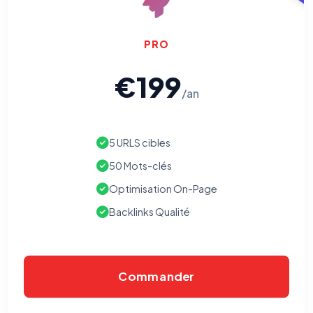
PRO
€199
/an
5 URLS cibles
50 Mots-clés
Optimisation On-Page
Backlinks Qualité
Commander