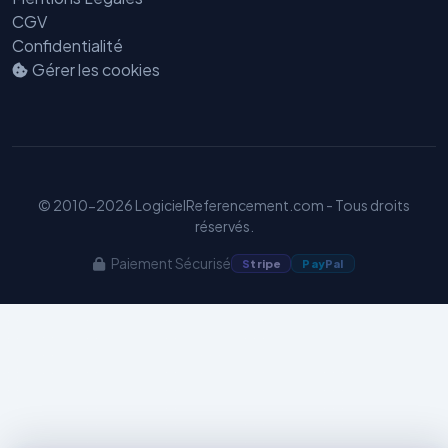
CGV
Confidentialité
Gérer les cookies
Benjamin — Agent IA SEO &
GEO
© 2010-2026 LogicielReferencement.com - Tous droits
réservés.
Paiement Sécurisé
S
tripe
Pay
Pal