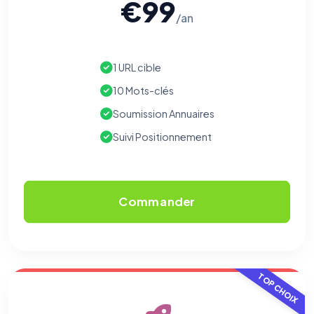
€99
/an
1 URL cible
10 Mots-clés
Soumission Annuaires
Suivi Positionnement
Commander
TOP CHOIX