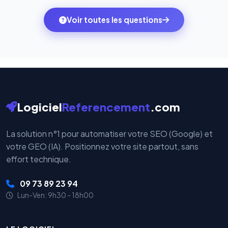
des systèmes de paiement les plus sécurisés au
ambitions du moment — sans perdre vos données ni
monde. Vos données bancaires ne transitent jamais
Voir toutes les questions
votre historique.
par nos serveurs — elles sont gérées directement et
cryptées par ces plateformes certifiées PCI DSS.
Logiciel
Referencement
.com
La solution n°1 pour automatiser votre SEO (Google) et
votre GEO (IA). Positionnez votre site partout, sans
effort technique.
09 73 89 23 94
Lun-Ven: 9h30 - 18h00