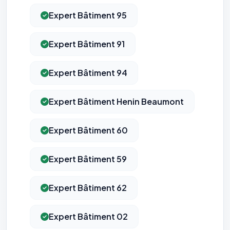
pixels 2026 / FAQ juillet 2026).
Ce suivi n'est pas géré par ce
bandeau cookies
(cadre distinct du site web). Pour vous y
Expert Bâtiment 95
opposer : utilisez le
lien dédié en pied de chaque courriel
(« Pour
vous opposer à ce suivi ») — sans vous désinscrire des envois — ou
écrivez à
contact@logicielreferencement.com
. Détail :
Politique de
Expert Bâtiment 91
confidentialité
(section Traceurs dans les Courriels).
Expert Bâtiment 94
Expert Bâtiment Henin Beaumont
Expert Bâtiment 60
Expert Bâtiment 59
Expert Bâtiment 62
Expert Bâtiment 02