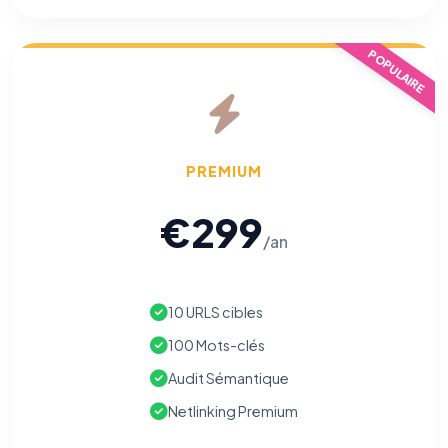
POPULAIRE
PREMIUM
€299
/an
10 URLS cibles
100 Mots-clés
Audit Sémantique
Netlinking Premium