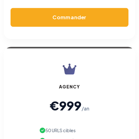
Commander
AGENCY
€999
/an
50 URLS cibles