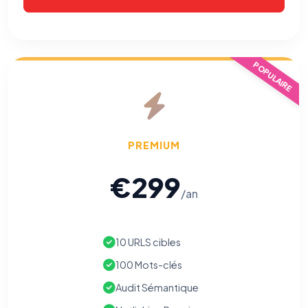
opposer : utilisez le
lien dédié en pied de chaque courriel
(« Pour
vous opposer à ce suivi ») — sans vous désinscrire des envois — ou
écrivez à
contact@logicielreferencement.com
. Détail :
Politique de
confidentialité
(section Traceurs dans les Courriels).
POPULAIRE
PREMIUM
€299
/an
10 URLS cibles
100 Mots-clés
Audit Sémantique