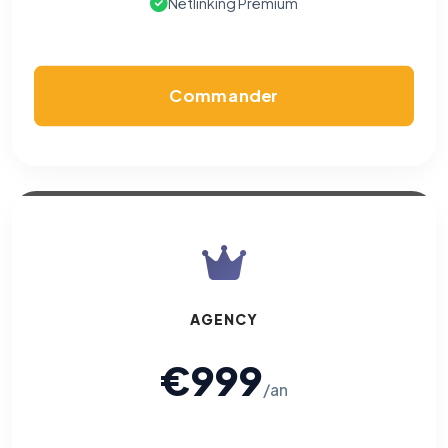
Netlinking Premium
Commander
AGENCY
€999
/an