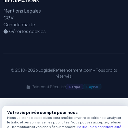
INFORMATIONS
Benjamin — Agent IA SEO &
Mentions Légales
GEO
CGV
Confidentialité
Gérer les cookies
© 2010-2026 LogicielReferencement.com - Tous droits
réservés.
Paiement Sécurisé
S
tripe
Pay
Pal
Votre vie privée compte pour nous
Nous utilisons des cookies pour améliorer votre expérience, analyser
le trafic et personnaliser les publicités. Vous pouvez accepter, refuser
ou personnaliser vos choix à tout moment.
Politique de confidentialité