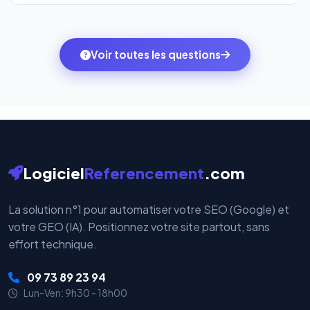
l'onglet
« Migrer votre pack »
pour basculer en
Totalement. Nous utilisons
Stripe
et
PayPal
, deux
quelques clics vers le pack qui correspond à vos
des systèmes de paiement les plus sécurisés au
ambitions du moment — sans perdre vos données ni
monde. Vos données bancaires ne transitent jamais
Voir toutes les questions
votre historique.
par nos serveurs — elles sont gérées directement et
cryptées par ces plateformes certifiées PCI DSS.
Logiciel
Referencement
.com
La solution n°1 pour automatiser votre SEO (Google) et
votre GEO (IA). Positionnez votre site partout, sans
effort technique.
09 73 89 23 94
Lun-Ven: 9h30 - 18h00