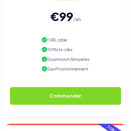
€99
/an
1 URL cible
10 Mots-clés
Soumission Annuaires
Suivi Positionnement
Commander
⚙️