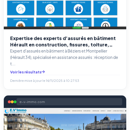
Expertise des experts d'assurés en bâtiment
Hérault en construction, fissures, toiture,
humidité,
Expert d'assurés en bâtiment à Béziers et Montpellier
(Hérault 34), spécialisé en assistance assurés : réception de
t...
Voir les résultats
Dernière mise à jour le
14/11/2025 à 10:27:53
e-v-immo.com