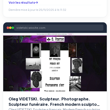
Voir les résultats
Dernière mise à jour le
25/11/2025 à 16:11:32
videtski.wixsite.com
Oleg VIDETSKI. Sculpteur. Photographe.
Sculpteur funéraire. French modern sculptor.
フランスの近代彫刻家。 フランスの芸術。法国现代
Oleg VIDETSKI, Sculpteur français, Modern French sculptor,