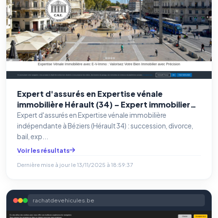
Expert d'assurés en Expertise vénale
immobilière Hérault (34) – Expert immobilier
certifié à Béziers et Montpellier
Expert d'assurés en Expertise vénale immobilière
indépendante à Béziers (Hérault 34) : succession, divorce,
bail, exp...
Voir les résultats
Dernière mise à jour le
13/11/2025 à 18:59:37
rachatdevehicules.be