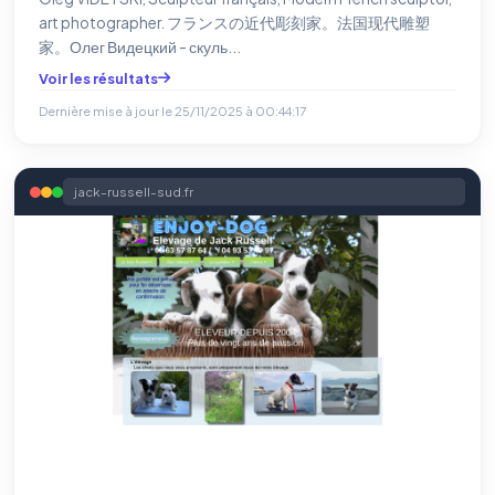
雕塑家。 法国艺术
art photographer. フランスの近代彫刻家。法国现代雕塑
家。Олег Видецкий - скуль...
Voir les résultats
Dernière mise à jour le
25/11/2025 à 00:44:17
jack-russell-sud.fr