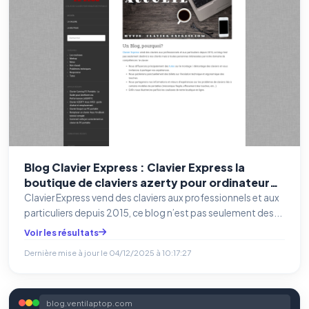
Blog Clavier Express : Clavier Express la
boutique de claviers azerty pour ordinateurs
portables
Clavier Express vend des claviers aux professionnels et aux
particuliers depuis 2015, ce blog n’est pas seulement des...
Voir les résultats
Dernière mise à jour le
04/12/2025 à 10:17:27
blog.ventilaptop.com