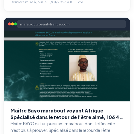
Dernière mise à jour le
15/01/2026 à 10:58:51
maraboutvoyant-france.com
Maître Bayo marabout voyant Afrique
Spécialisé dans le retour de l'être aimé, l 06 46
61 71 14
Maître BAYO est un puissant marabout dont l'efficacité
n'est plus à prouver. Spécialisé dans le retour de l'être