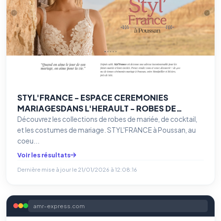
STYL'FRANCE - ESPACE CEREMONIES
MARIAGESDANS L'HERAULT - ROBES DE
MARIEES - COSTUMES - COCKTAIL - SUR
Découvrez les collections de robes de mariée, de cocktail,
RDV+ DE 400 M2 - GRAND CHOIX - TOUS
et les costumes de mariage. STYL'FRANCE à Poussan, au
STYLES - TOUTES TAILLES - TARIFS
coeu...
ATTRACTIFS -
Voir les résultats
Dernière mise à jour le
21/01/2026 à 12:08:16
amr-express.com