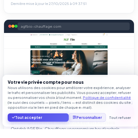
Dernière mise à jour le
27/10/2025 à 09:37:51
agfbio-chauffage.com
Votre vie privée compte pour nous
Nous utilisons des cookies pour améliorer votre expérience, analyser
le trafic et personnaliser les publicités. Vous pouvez accepter, refuser
ou personnaliser vos choix à tout moment.
Politique de confidentialité
(le suivi des courriels — pixels / liens — est distinct des cookies du site ;
opposition via le lien en pied de chaque e-mail).
Verkoop van brandhout, pellets,
Tout accepter
Personnaliser
Tout refuser
gecomprimeerde houtblokken en kachels
Ontdek AGF Bio-Chauffage voor premium houtkachels,
pellets en brandhout. Dit zijn perfecte oplossingen voor