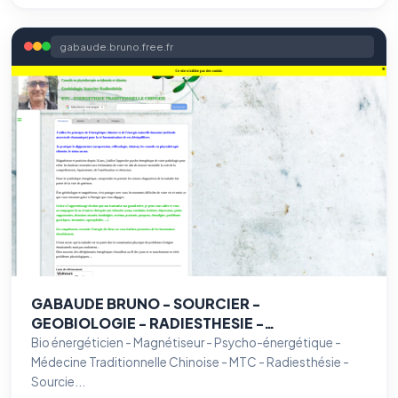
gabaude.bruno.free.fr
GABAUDE BRUNO - SOURCIER -
GEOBIOLOGIE - RADIESTHESIE -
MAGNÉTISEUR - PRATICIEN EN ENERGETIQUE
Bio énergéticien - Magnétiseur - Psycho-énergétique -
CHINOISE TRADITIONNELLE - MTC -
Médecine Traditionnelle Chinoise - MTC - Radiesthésie -
CHAMANISME
Sourcie...