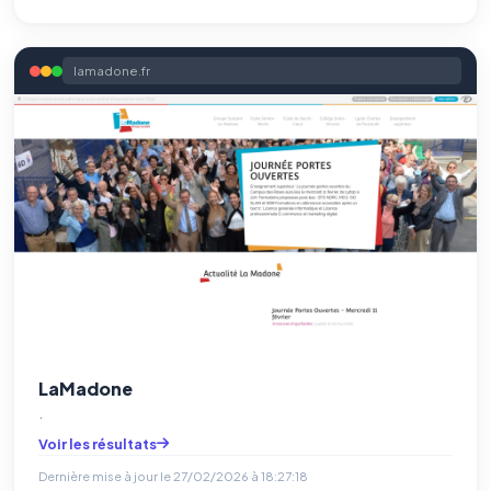
lamadone.fr
LaMadone
.
Voir les résultats
Dernière mise à jour le
27/02/2026 à 18:27:18