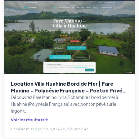
Location Villa Huahine Bord de Mer | Fare
Manino – Polynésie Française – Ponton Privé
Lagon
Découvrez Fare Manino : villa 3 chambres bord de mer à
Huahine (Polynésie Française) avec ponton privé sur le
lagon t...
Voir les résultats
Dernière mise à jour le
19/03/2026 à 05:56:43