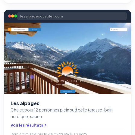
lesalpagesdusoleil.com
Les alpages
Chalet pour 12 personnes plein sud belle terasse , bain
nordique , sauna
Voir les résultats
Dernière mise à jour le
28/02/2026 à 01:06:25