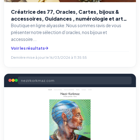
Créatrice des 77, Oracles, Cartes, bijoux &
accessoires, Guidances , numérologie et arts
divinatoire
Boutique en ligne aliyasske: Nous sommes ravis de vous
présenter notre sélection d’oracles, nos bijoux et
accessoire...
Voir les résultats
Dernière mise à jour le
16/03/2026 à 11:35:55
nezirkorkmaz.com
⚙️
Cookies essentiels
TOUJOURS ACTIF
Nécessaires au fonctionnement du site : session, sécurité,
mémorisation de vos choix de consentement. Ils ne
peuvent pas être désactivés.
Cookies analytiques