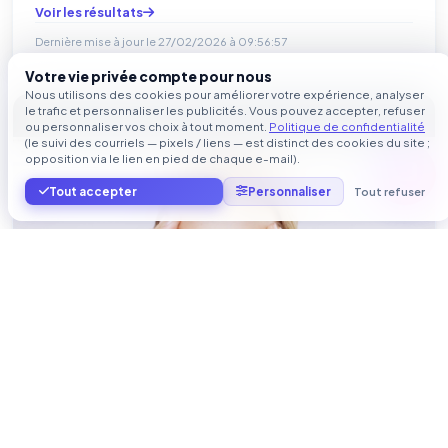
Voir les résultats
Dernière mise à jour le
27/02/2026 à 09:56:57
Votre vie privée compte pour nous
Nous utilisons des cookies pour améliorer votre expérience, analyser
le trafic et personnaliser les publicités. Vous pouvez accepter, refuser
skincareshop.fr
ou personnaliser vos choix à tout moment.
Politique de confidentialité
(le suivi des courriels — pixels / liens — est distinct des cookies du site ;
opposition via le lien en pied de chaque e-mail).
Tout accepter
Personnaliser
Tout refuser
Produits cosmétiques professionnels -
Skicareshop France