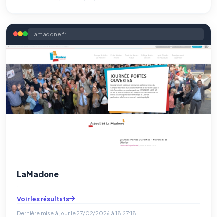
lamadone.fr
LaMadone
.
Voir les résultats
Dernière mise à jour le
27/02/2026 à 18:27:18