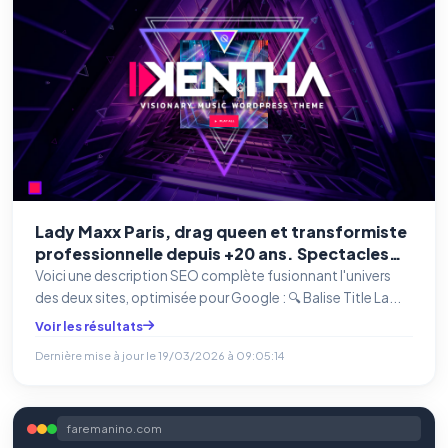
Lady Maxx Paris, drag queen et transformiste
professionnelle depuis +20 ans. Spectacles
cabaret, imitations de stars, shows sur
Voici une description SEO complète fusionnant l'univers
mesure partout en France. Devis gratuit.
des deux sites, optimisée pour Google : 🔍 Balise Title La...
Voir les résultats
Dernière mise à jour le
19/03/2026 à 09:05:14
faremanino.com