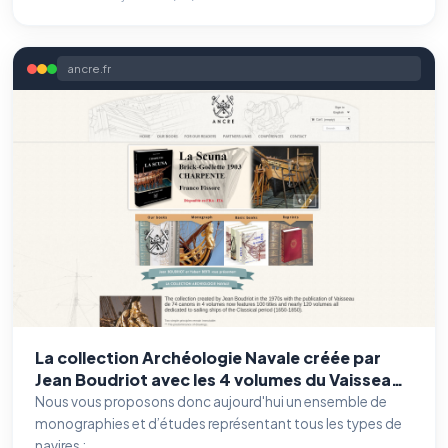
ancre.fr
La collection Archéologie Navale créée par
Jean Boudriot avec les 4 volumes du Vaisseau
de 74 canons. 120 titres consacrés à la marine
Nous vous proposons donc aujourd'hui un ensemble de
à voile de la période classique (1650-1900).
monographies et d’études représentant tous les types de
navires :...