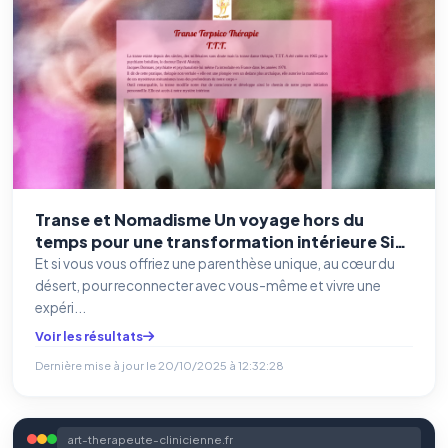
Transe et Nomadisme Un voyage hors du
temps pour une transformation intérieure Site
ami :https://lying.fr
Et si vous vous offriez une parenthèse unique, au cœur du
désert, pour reconnecter avec vous-même et vivre une
expéri...
Voir les résultats
Dernière mise à jour le
20/10/2025 à 12:32:28
art-therapeute-clinicienne.fr