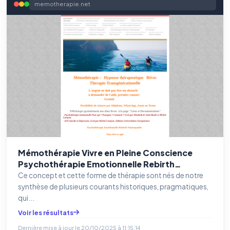
memotherapie.net
Mémothérapie Vivre en Pleine Conscience
Psychothérapie Emotionnelle Rebirth
Hypnose Ericksionenne Hypnose Erickson
Ce concept et cette forme de thérapie sont nés de notre
Consultation gratuite
synthèse de plusieurs courants historiques, pragmatiques,
qui...
Voir les résultats
Dernière mise à jour le
20/10/2025 à 11:15:14