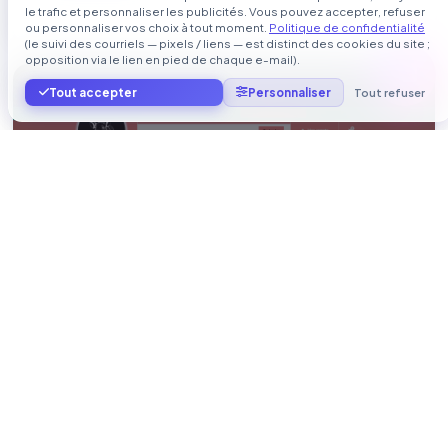
le trafic et personnaliser les publicités. Vous pouvez accepter, refuser
Dernière mise à jour le
04/09/2025 à 16:26:03
ou personnaliser vos choix à tout moment.
Politique de confidentialité
(le suivi des courriels — pixels / liens — est distinct des cookies du site ;
opposition via le lien en pied de chaque e-mail).
au-petit-plaisir-saucisson-sec.fr
Tout accepter
Personnaliser
Tout refuser
Boutique AU PETIT PLAISIR
Boutique en ligne de ventre de saucissons secs , noix d
épaule , terrines livraison en France , Belgique , Allemagne ...
Voir les résultats