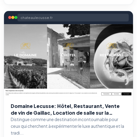
chateaulecusse.fr
Domaine Lecusse: Hôtel, Restaurant, Vente
de vin de Gaillac, Location de salle sur la
commune de Broze dans le Tarn (81)
Distingue comme une destination incontournable pour
ceux qui cherchent à expérimenter le luxe authentique et la
tradi...