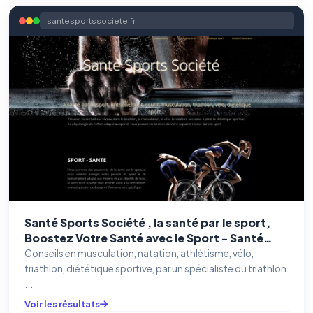
santesportssociete.fr
Santé Sports Société , la santé par le sport,
Boostez Votre Santé avec le Sport - Santé
Sports Société
Conseils en musculation, natation, athlétisme, vélo,
triathlon, diététique sportive, par un spécialiste du triathlon
...
Voir les résultats