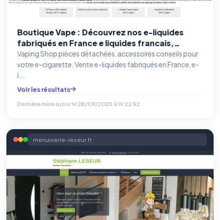
Boutique Vape : Découvrez nos e-liquides
fabriqués en France e liquides francais,
accessoires e cigarette,
Vaping Shop pièces détachées, accessoires conseils pour
votre e-cigarette. Vente e-liquides fabriqués en France, e-
l...
Voir les résultats
Dernière mise à jour le
28/09/2025 à 19:22:52
menuiserie-leseur.fr