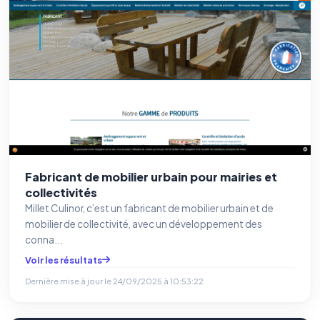
bandeau cookies
(cadre distinct du site web). Pour vous y
opposer : utilisez le
lien dédié en pied de chaque courriel
(« Pour
vous opposer à ce suivi ») — sans vous désinscrire des envois — ou
écrivez à
contact@logicielreferencement.com
. Détail :
Politique de
confidentialité
(section Traceurs dans les Courriels).
Fabricant de mobilier urbain pour mairies et
collectivités
Millet Culinor, c’est un fabricant de mobilier urbain et de
mobilier de collectivité, avec un développement des
conna...
Voir les résultats
Dernière mise à jour le
24/09/2025 à 10:53:22