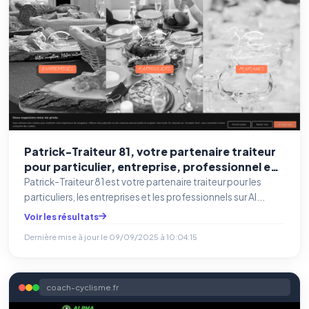
Patrick-Traiteur 81, votre partenaire traiteur
pour particulier, entreprise, professionnel et
mariage sur Albi, Toulouse, Rodez...
Patrick-Traiteur 81 est votre partenaire traiteur pour les
particuliers, les entreprises et les professionnels sur Al...
Voir les résultats
Dernière mise à jour le
09/09/2025 à 10:04:15
coach-cyclisme.fr