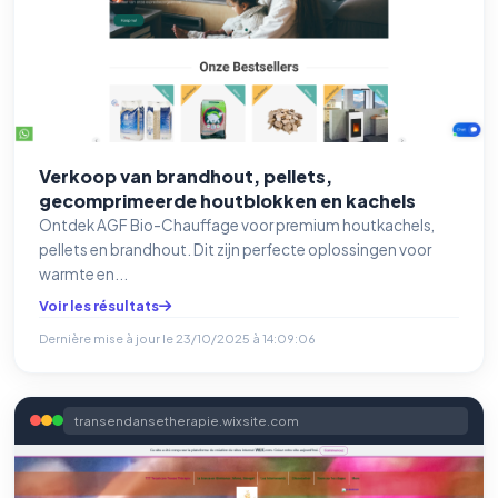
Verkoop van brandhout, pellets,
gecomprimeerde houtblokken en kachels
Ontdek AGF Bio-Chauffage voor premium houtkachels,
pellets en brandhout. Dit zijn perfecte oplossingen voor
warmte en...
Voir les résultats
Dernière mise à jour le
23/10/2025 à 14:09:06
transendansetherapie.wixsite.com