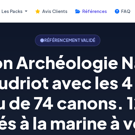
Les Packs
Avis Clients
Références
FAQ
RÉFÉRENCEMENT VALIDÉ
on Archéologie 
udriot avec les 
 de 74 canons. 1
s à la marine à vo