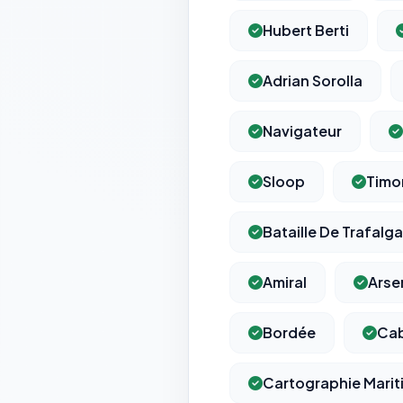
Hubert Berti
Adrian Sorolla
Navigateur
Sloop
Timo
Bataille De Trafalga
Amiral
Arse
Bordée
Ca
Cartographie Marit