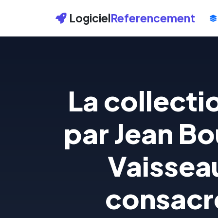
Logiciel
Referencement
La collecti
par Jean Bo
Vaisseau
consacré