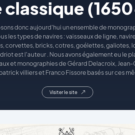
 classique (165
sons donc aujourd'hui un ensemble de monograp
us les types de navires : vaisseaux de ligne, navi
s, corvettes, bricks, cotres, goélettes, galiotes,
riot est l'auteur . Nous avons également eu le pla
vaux et monographies de Gérard Delacroix, Jean
 patrick villiers et Franco Fissore basés sur ces 
Visiter le site