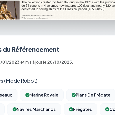
 du Référencement
7/01/2023
et mis à jour le
20/10/2025
.
s (Mode Robot) :
sseaux
Marine Royale
Plans De Frégate
Navires Marchands
Frégates
Co