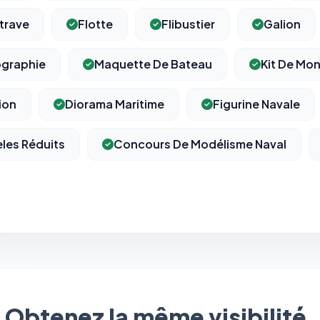
trave
Flotte
Flibustier
Galion
graphie
Maquette De Bateau
Kit De Mo
ion
Diorama Maritime
Figurine Navale
les Réduits
Concours De Modélisme Naval
Obtenez la même visibilité.