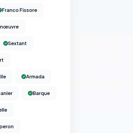
Franco Fissore
nœuvre
Sextant
rt
lle
Armada
anier
Barque
lle
peron