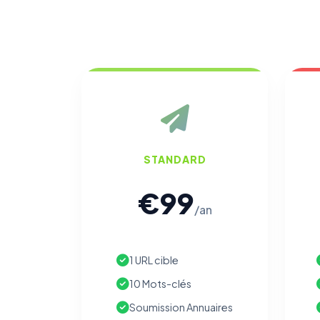
STANDARD
€99
/an
1 URL cible
10 Mots-clés
Soumission Annuaires