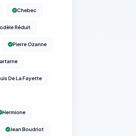
Chebec
odèle Réduit
Pierre Ozanne
artarne
uis De La Fayette
Hermione
Jean Boudriot