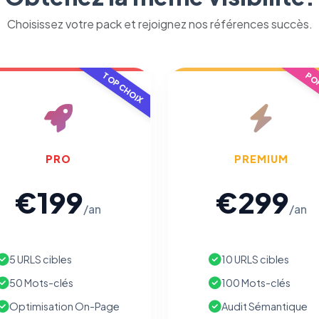
Choisissez votre pack et rejoignez nos références succès.
TOP CHOIX
POP
PRO
PREMIUM
€199
€299
/an
/an
5 URLS cibles
10 URLS cibles
50 Mots-clés
100 Mots-clés
Optimisation On-Page
Audit Sémantique