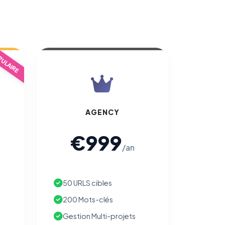
ULAIRE
AGENCY
€999
/an
50 URLS cibles
200 Mots-clés
Gestion Multi-projets