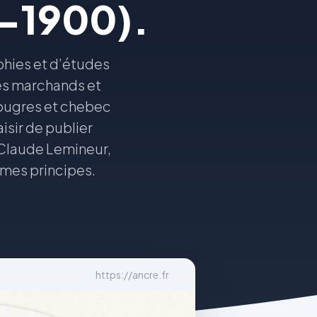
0-1900).
hies et d’études
res marchands et
 lougres et chebec
isir de publier
-Claude Lemineur,
mêmes principes.
https://ancre.fr