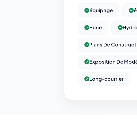
équipage
é
Hune
Hydro
Plans De Construct
Exposition De Modè
Long-courrier