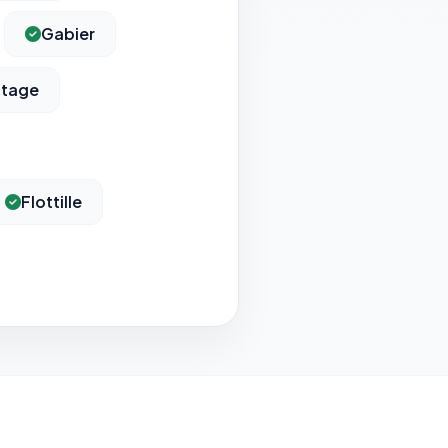
Gabier
ntage
Flottille