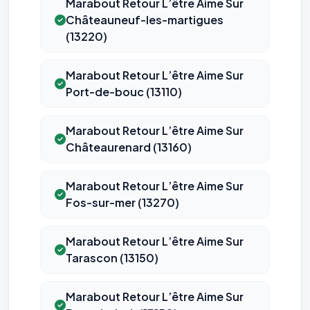
Marabout Retour L’être Aime Sur
Châteauneuf-les-martigues
Cookies marketing
Permettent d'afficher des publicités pertinentes et de
(13220)
mesurer l'efficacité de nos campagnes (Google Ads,
Meta/Facebook). Vous pouvez les refuser sans impact sur
votre navigation.
Marabout Retour L’être Aime Sur
Port-de-bouc (13110)
Traceurs des courriels
HORS SITE WEB
Les e-mails peuvent contenir un pixel d'ouverture et des liens
traçants (Art. 82 loi Informatique et Libertés ; recommandation CNIL
Marabout Retour L’être Aime Sur
pixels 2026 / FAQ juillet 2026).
Ce suivi n'est pas géré par ce
Châteaurenard (13160)
bandeau cookies
(cadre distinct du site web). Pour vous y
opposer : utilisez le
lien dédié en pied de chaque courriel
(« Pour
vous opposer à ce suivi ») — sans vous désinscrire des envois — ou
écrivez à
contact@logicielreferencement.com
. Détail :
Politique de
Marabout Retour L’être Aime Sur
confidentialité
(section Traceurs dans les Courriels).
Fos-sur-mer (13270)
Marabout Retour L’être Aime Sur
Tarascon (13150)
Marabout Retour L’être Aime Sur