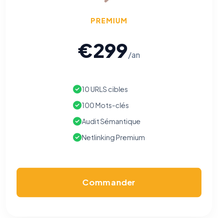
PREMIUM
€299
/an
10 URLS cibles
100 Mots-clés
Audit Sémantique
Netlinking Premium
Commander