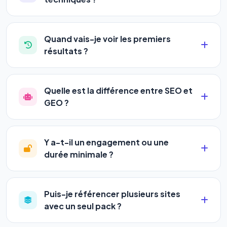
Absolument pas. Notre logiciel a été conçu pour
être accessible à
tous les profils
: artisans,
Quand vais-je voir les premiers
commerçants, auto-entrepreneurs, PME ou
résultats ?
agences. Pas de code, pas de configuration
La plupart de nos utilisateurs observent une
complexe — vous renseignez l'adresse de votre
amélioration de leur positionnement en
4 à 6
site, décrivez votre activité, et le logiciel gère tout
Quelle est la différence entre SEO et
semaines
. Le référencement est un marathon, pas
en automatique 24h/24.
GEO ?
un sprint — mais notre logiciel
accélère
Le
SEO
(Search Engine Optimization) vous
considérablement votre progression
en
positionne sur les moteurs classiques : Google,
automatisant les actions SEO et GEO 24h/24. Vous
Y a-t-il un engagement ou une
Yahoo et Bing. Le
GEO
(Generative Engine
suivez l'évolution en temps réel depuis votre
durée minimale ?
Optimization) va plus loin : il fait en sorte que les IA
tableau de bord.
Aucun engagement.
Tous nos packs sont
génératives comme
ChatGPT, Gemini et
résiliables à tout moment, directement depuis votre
Perplexity
vous citent comme référence dans leurs
Puis-je référencer plusieurs sites
espace client en un clic, ou en nous contactant par
réponses. Notre logiciel est le seul à faire les deux
avec un seul pack ?
téléphone (09 73 89 23 94) ou via le support en
simultanément et automatiquement.