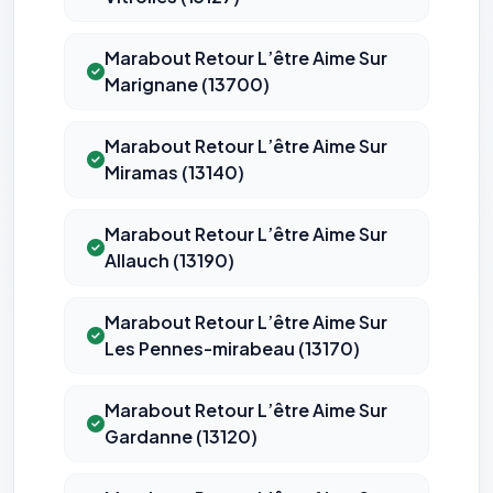
Marabout Retour L’être Aime Sur
Marignane (13700)
Marabout Retour L’être Aime Sur
Miramas (13140)
⚙️
Marabout Retour L’être Aime Sur
Allauch (13190)
Cookies essentiels
TOUJOURS ACTIF
Nécessaires au fonctionnement du site : session, sécurité,
Marabout Retour L’être Aime Sur
mémorisation de vos choix de consentement. Ils ne
Les Pennes-mirabeau (13170)
peuvent pas être désactivés.
Marabout Retour L’être Aime Sur
Cookies analytiques
Nous aident à comprendre comment vous utilisez le site
Gardanne (13120)
(pages visitées, durée de visite) pour l'améliorer. Données
anonymisées via Google Analytics.