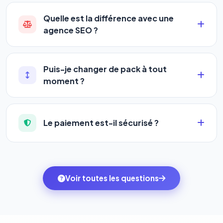
Oui ! Chaque pack couvre un nombre de sites
ligne. Pas de pénalités, pas de frais cachés. Votre
différent :
liberté est totale.
Quelle est la différence avec une
agence SEO ?
•
Standard
→ 1 URL
Une agence SEO facture en moyenne entre
500 et
•
Pro
→ jusqu'à 5 URLs
3 000€/mois
, sans garantie de résultats ni visibilité
•
Premium
→ jusqu'à 10 URLs
Puis-je changer de pack à tout
sur les IA. Notre logiciel vous donne accès aux
•
Agency
→ jusqu'à 50 URLs
moment ?
mêmes leviers d'optimisation dès
99€/an
, avec
Oui, la montée en gamme est immédiate et la
des résultats visibles en temps réel, un support
À mesure que vous montez en pack, vous
descente est possible à chaque renouvellement.
humain inclus, et une couverture SEO + GEO que les
augmentez votre capacité à référencer des sites
Le paiement est-il sécurisé ?
Depuis votre espace client, rendez-vous dans
agences ne proposent pas encore.
web et des mots-clés.
l'onglet
« Migrer votre pack »
pour basculer en
Totalement. Nous utilisons
Stripe
et
PayPal
, deux
quelques clics vers le pack qui correspond à vos
des systèmes de paiement les plus sécurisés au
ambitions du moment — sans perdre vos données ni
monde. Vos données bancaires ne transitent jamais
Voir toutes les questions
votre historique.
par nos serveurs — elles sont gérées directement et
cryptées par ces plateformes certifiées PCI DSS.