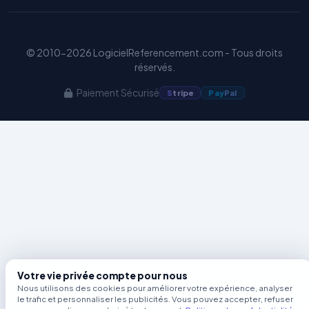
Benjamin — Agent IA SEO &
GEO
© 2010-2026 LogicielReferencement.com - Tous droits
réservés.
Paiement Sécurisé
S
tripe
Pay
Pal
Votre vie privée compte pour nous
Nous utilisons des cookies pour améliorer votre expérience, analyser
le trafic et personnaliser les publicités. Vous pouvez accepter, refuser