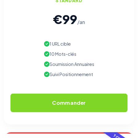
STANDARD
€99
/an
1 URL cible
10 Mots-clés
Soumission Annuaires
Suivi Positionnement
Commander