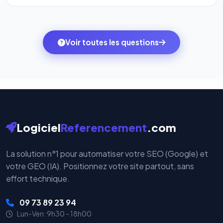
l'onglet
« Migrer votre pack »
pour basculer en
Totalement. Nous utilisons
Stripe
et
PayPal
, deux
quelques clics vers le pack qui correspond à vos
des systèmes de paiement les plus sécurisés au
ambitions du moment — sans perdre vos données ni
monde. Vos données bancaires ne transitent jamais
Voir toutes les questions
votre historique.
par nos serveurs — elles sont gérées directement et
cryptées par ces plateformes certifiées PCI DSS.
Logiciel
Referencement
.com
La solution n°1 pour automatiser votre SEO (Google) et
votre GEO (IA). Positionnez votre site partout, sans
effort technique.
09 73 89 23 94
Lun-Ven: 9h30 - 18h00