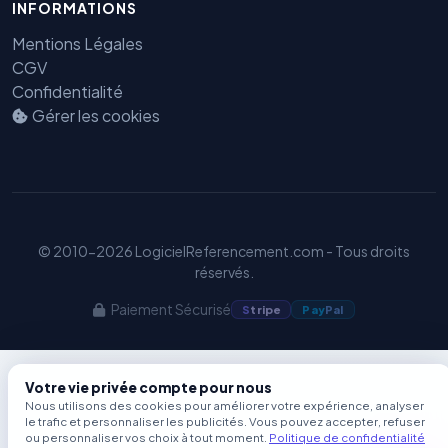
INFORMATIONS
Benjamin — Agent IA SEO &
GEO
Mentions Légales
CGV
Confidentialité
Gérer les cookies
© 2010-2026 LogicielReferencement.com - Tous droits
réservés.
Paiement Sécurisé
S
tripe
Pay
Pal
Votre vie privée compte pour nous
Nous utilisons des cookies pour améliorer votre expérience, analyser
le trafic et personnaliser les publicités. Vous pouvez accepter, refuser
ou personnaliser vos choix à tout moment.
Politique de confidentialité