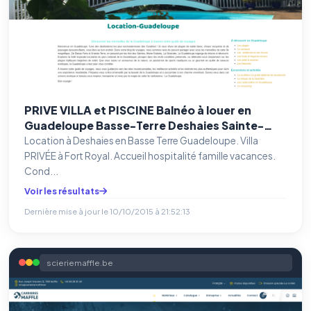
PRIVE VILLA et PISCINE Balnéo à louer en
Guadeloupe Basse-Terre Deshaies Sainte-
Rose location : hébergement , maison ,
Location à Deshaies en Basse Terre Guadeloupe. Villa
véhicule , Gîte , maison, chez Ylang-Ylang
PRIVÉE à Fort Royal. Accueil hospitalité famille vacances.
CoCo pas cher.
Cond...
Voir les résultats
Dernière mise à jour le
10/10/2015 à 21:52:13
scieriemaffle.be