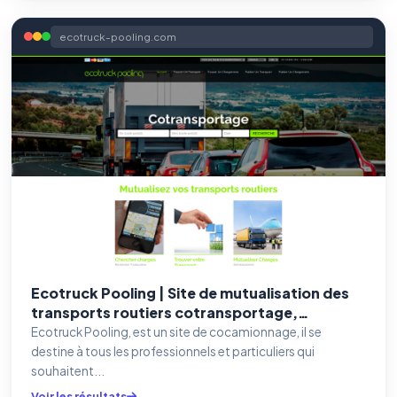
ecotruck-pooling.com
Ecotruck Pooling | Site de mutualisation des
transports routiers cotransportage,
cocamionage et Logistique
Ecotruck Pooling, est un site de cocamionnage, il se
destine à tous les professionnels et particuliers qui
souhaitent...
Voir les résultats