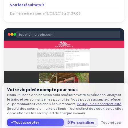
Voir les résultats
Dernière mise à jour le
15/05/2015 à 01:39:05
location-creole.com
Votre vie privée compte pour nous
Nous utilisons des cookies pour améliorer votre expérience, analyser
le trafic et personnaliser les publicités. Vous pouvez accepter, refuser
ou personnaliser vos choix à tout moment.
Politique de confidentialité
(le suivi des courriels — pixels / liens — est distinct des cookies du site ;
opposition via le lien en pied de chaque e-mail).
PRIVE VILLA et PISCINE Balnéo à louer en
Tout accepter
Personnaliser
Guadeloupe Basse-Terre Deshaies Sainte-
Tout refuser