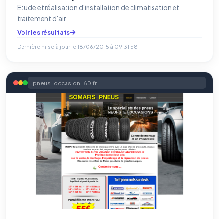
Etude et réalisation d'installation de climatisation et
traitement d'air
Voir les résultats
Dernière mise à jour le
18/06/2015 à 09:31:58
⚙️
pneus-occasion-60.fr
Cookies essentiels
TOUJOURS ACTIF
Nécessaires au fonctionnement du site : session, sécurité,
mémorisation de vos choix de consentement. Ils ne
peuvent pas être désactivés.
Cookies analytiques
Nous aident à comprendre comment vous utilisez le site
(pages visitées, durée de visite) pour l'améliorer. Données
anonymisées via Google Analytics.
Cookies marketing