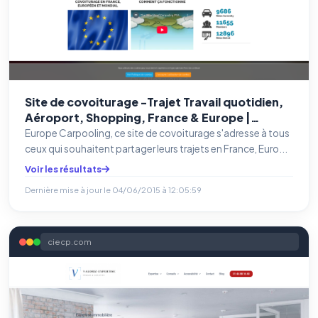
Site de covoiturage -Trajet Travail quotidien,
Aéroport, Shopping, France & Europe |
Europe Carpooling
Europe Carpooling, ce site de covoiturage s'adresse à tous
ceux qui souhaitent partager leurs trajets en France, Euro...
Voir les résultats
Dernière mise à jour le
04/06/2015 à 12:05:59
ciecp.com