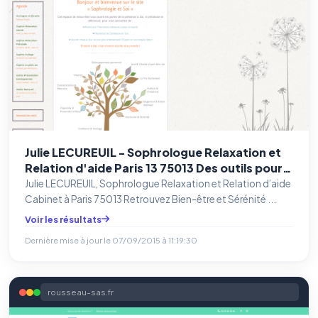
Julie LECUREUIL - Sophrologue Relaxation et
Relation d'aide Paris 13 75013 Des outils pour
un mieux-être au quotidien Se reconnecter à
Julie LECUREUIL, Sophrologue Relaxation et Relation d’aide
Soi
Cabinet à Paris 75013 Retrouvez Bien-être et Sérénité ...
Voir les résultats
Dernière mise à jour le
07/09/2015 à 11:19:30
rousseau-sas.fr