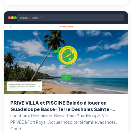
casecreole.fr
PRIVE VILLA et PISCINE Balnéo à louer en
Guadeloupe Basse-Terre Deshaies Sainte-
Benjamin — Agent IA SEO &
Rose location : hébergement , maison ,
Location à Deshaies en Basse Terre Guadeloupe. Villa
GEO
véhicule , Gîte , maison, chez Ylang-Ylang
PRIVÉE à Fort Royal. Accueil hospitalité famille vacances.
CoCo pas cher.
Cond...