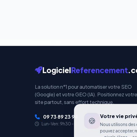
Vos données bancaires 
par ces plateformes ce
Logiciel
Referencement
.
La solution n°1 pour automatiser votre SEO
(Google) et votre GEO (IA). Positionnez votr
site partout, sans effort technique.
Votre vie pri
09 73 89 23 94
🍪
Lun-Ven: 9h30 - 18h00
Nous utilisons des 
pouvez accepter, r