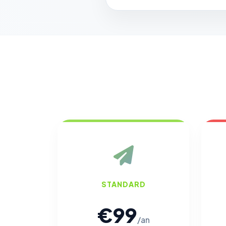
STANDARD
€99
/an