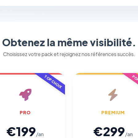
Obtenez la même visibilité.
⚙️
Choisissez votre pack et rejoignez nos références succès.
Cookies essentiels
TOUJOURS ACTIF
TOP CHOIX
POP
Nécessaires au fonctionnement du site : session, sécurité,
mémorisation de vos choix de consentement. Ils ne peuvent
pas être désactivés.
Cookies analytiques
PRO
PREMIUM
Nous aident à comprendre comment vous utilisez le site
(pages visitées, durée de visite) pour l'améliorer. Données
€199
€299
anonymisées via Google Analytics.
/an
/an