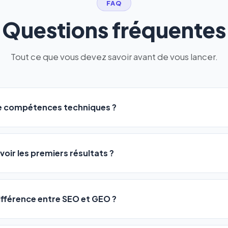
FAQ
Questions fréquentes
Tout ce que vous devez savoir avant de vous lancer.
de compétences techniques ?
logiciel a été conçu pour être accessible à
tous les profils
: a
ME ou agences. Pas de code, pas de configuration complexe —
voir les premiers résultats ?
 décrivez votre activité, et le logiciel gère tout en automatiqu
sateurs observent une amélioration de leur positionnement en
4 
rathon, pas un sprint — mais notre logiciel
accélère considér
différence entre SEO et GEO ?
isant les actions SEO et GEO 24h/24. Vous suivez l'évolution 
Optimization) vous positionne sur les moteurs classiques : Goo