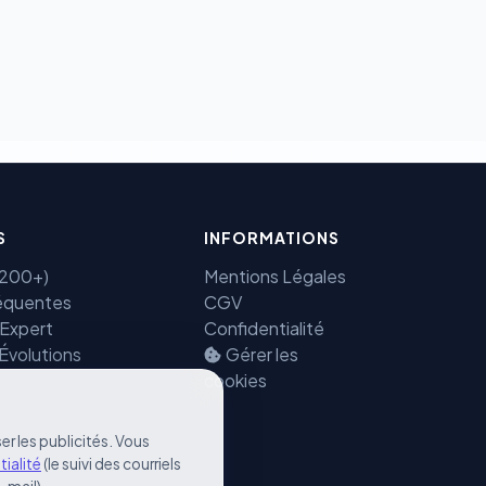
ectement et cryptées
Benjamin — Agent IA SEO &
GEO
S
INFORMATIONS
(7200+)
Mentions Légales
équentes
CGV
 Expert
Confidentialité
 Évolutions
Gérer les
cookies
er les publicités. Vous
tialité
(le suivi des courriels