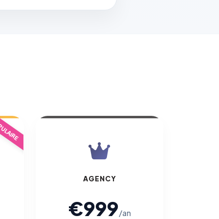
ULAIRE
AGENCY
€999
/an