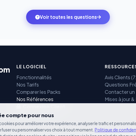
ne transitent jamais par nos serveurs — elles sont gérées dir
rtifiées PCI DSS.
Voir toutes les questions
LE LOGICIEL
RESSOURCE
com
Fonctionnalités
Avis Clients 
Nos Tarifs
Questions Fr
Comparer les Packs
Contacter un
e
Nos Références
Mises à jour &
Connexion Client
vée compte pour nous
cookies pour améliorer votre expérience, analyser le trafic et personnalis
efuser ou personnaliser vos choix à tout moment.
Politique de confiden