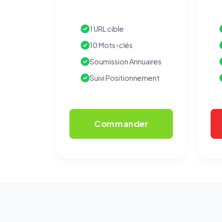
1 URL cible
10 Mots-clés
Soumission Annuaires
Suivi Positionnement
Commander