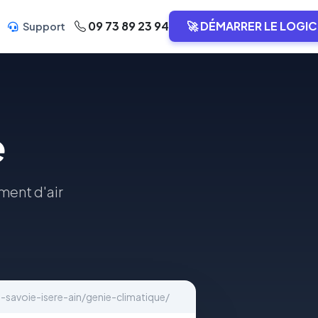
09 73 89 23 94
🚀 DÉMARRER LE LOGIC
Support
e
ement d'air
savoie-isere-ain/genie-climatique/