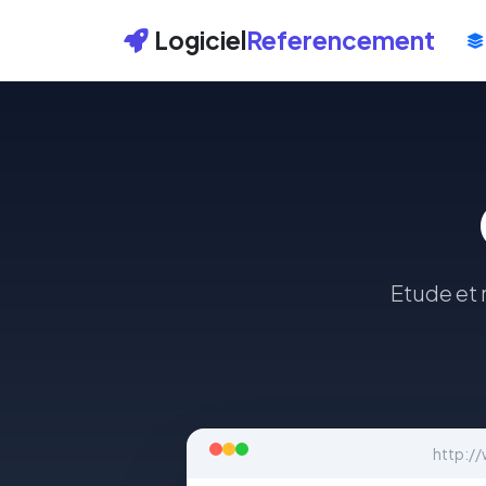
Logiciel
Referencement
Etude et r
http:/