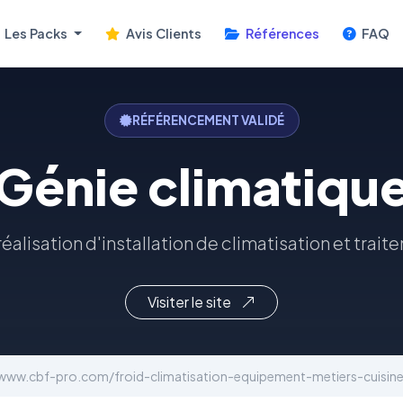
Les Packs
Avis Clients
Références
FAQ
RÉFÉRENCEMENT VALIDÉ
Génie climatiqu
éalisation d'installation de climatisation et trait
Visiter le site
/www.cbf-pro.com/froid-climatisation-equipement-metiers-cuisine-