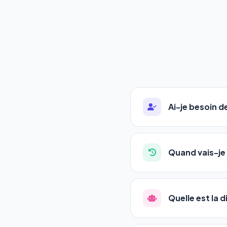
Ai-je besoin 
Absolument pas. Notre 
auto-entrepreneurs, P
Quand vais-je 
l'adresse de votre site,
La plupart de nos utili
référencement est un ma
Quelle est la 
progression
en automat
votre tableau de bord.
Le
SEO
(Search Engine 