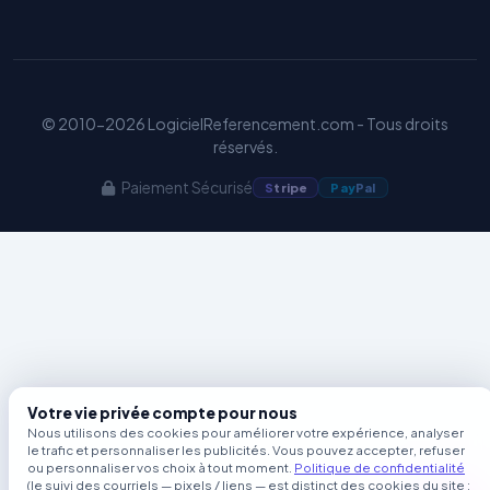
Benjamin — Agent IA SEO &
GEO
© 2010-2026 LogicielReferencement.com - Tous droits
réservés.
Paiement Sécurisé
S
tripe
Pay
Pal
Votre vie privée compte pour nous
Nous utilisons des cookies pour améliorer votre expérience, analyser
le trafic et personnaliser les publicités. Vous pouvez accepter, refuser
ou personnaliser vos choix à tout moment.
Politique de confidentialité
(le suivi des courriels — pixels / liens — est distinct des cookies du site ;