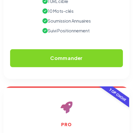
1 URL cible
10 Mots-clés
Soumission Annuaires
Suivi Positionnement
Commander
TOP CHOIX
PRO