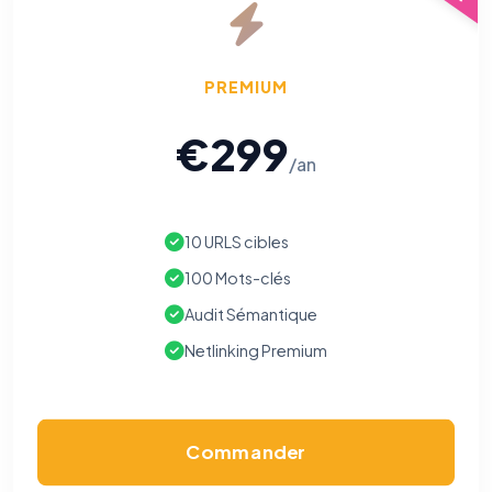
PREMIUM
€299
/an
10 URLS cibles
100 Mots-clés
Audit Sémantique
Netlinking Premium
Commander