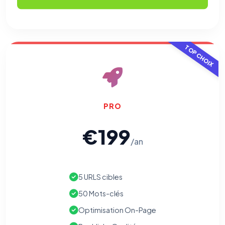
TOP CHOIX
PRO
€199
/an
5 URLS cibles
50 Mots-clés
Optimisation On-Page