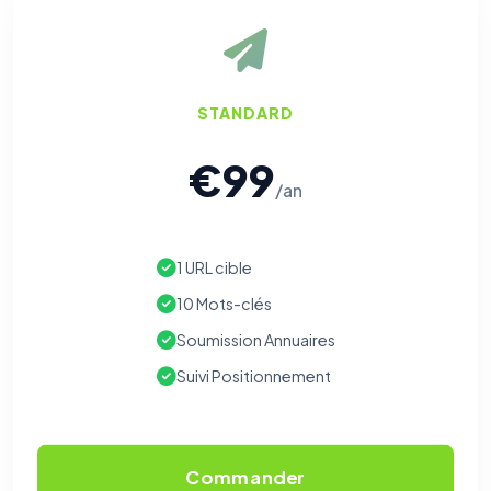
STANDARD
€99
/an
1 URL cible
10 Mots-clés
Soumission Annuaires
Suivi Positionnement
Commander