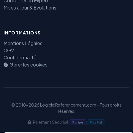
Contacter un Expert
Mises à jour & Évolutions
Benjamin — Agent IA SEO &
INFORMATIONS
GEO
Mentions Légales
CGV
Confidentialité
Gérer les cookies
© 2010-2026 LogicielReferencement.com - Tous droits
réservés.
Paiement Sécurisé
S
tripe
Pay
Pal