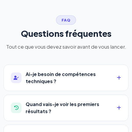
FAQ
Questions fréquentes
Tout ce que vous devez savoir avant de vous lancer.
Ai-je besoin de compétences
techniques ?
Absolument pas. Notre logiciel a été conçu pour
être accessible à
tous les profils
: artisans,
Quand vais-je voir les premiers
commerçants, auto-entrepreneurs, PME ou
résultats ?
agences. Pas de code, pas de configuration
La plupart de nos utilisateurs observent une
complexe — vous renseignez l'adresse de votre