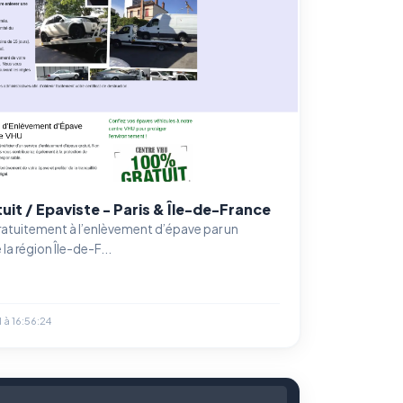
it / Epaviste - Paris & Île-de-France
atuitement à l’enlèvement d’épave par un
la région Île-de-F...
 à 16:56:24