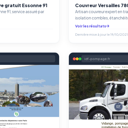
Permettent d'afficher des publicités pertinentes et de
e gratuit Essonne 91
Couvreur Versailles 78
mesurer l'efficacité de nos campagnes (Google Ads,
ne 91, service assuré par
Artisan couvreur expert en tr
Meta/Facebook). Vous pouvez les refuser sans impact sur
votre navigation.
isolation combles, étanchéité 
Voir les résultats
Dernière mise à jour le
19/10/2021
Traceurs des courriels
HORS SITE WEB
Les e-mails peuvent contenir un pixel d'ouverture et des liens
traçants (Art. 82 loi Informatique et Libertés ; recommandation CNIL
pixels 2026 / FAQ juillet 2026).
Ce suivi n'est pas géré par ce
bandeau cookies
(cadre distinct du site web). Pour vous y
idf-pompage.fr
opposer : utilisez le
lien dédié en pied de chaque courriel
(« Pour
vous opposer à ce suivi ») — sans vous désinscrire des envois — ou
écrivez à
contact@logicielreferencement.com
. Détail :
Politique de
confidentialité
(section Traceurs dans les Courriels).