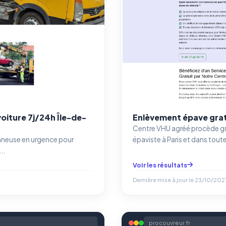
iture 7j/24h Île-de-
Enlèvement épave gratu
Centre VHU agréé procède gr
nneuse en urgence pour
épaviste à Paris et dans toute 
..
Voir les résultats
Dernière mise à jour le
23/10/2021
procouvreur.fr