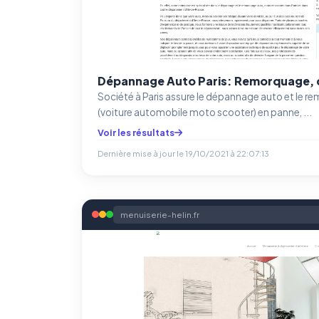
Dépannage Auto Paris: Remorquage,
Société à Paris assure le dépannage auto et le r
(voiture automobile moto scooter) en panne, ...
Voir les résultats
Dernière mise à jour le
19/10/2021 à 22:07:13
menuiserie-helin.fr