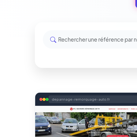
depannage-remorquage-auto.fr