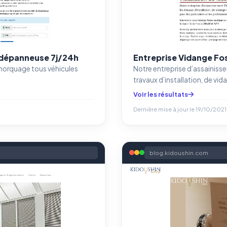
 dépanneuse 7j/24h
Entreprise Vidange Fo
emorquage tous véhicules
Notre entreprise d’assainiss
travaux d’installation, de vi
Voir les résultats
Dernière mise à jour le
19/10/2021
blog.kidoushin.com