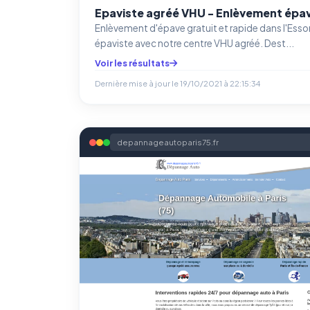
Epaviste agréé VHU - Enlèvement épav
Enlèvement d'épave gratuit et rapide dans l'Esson
épaviste avec notre centre VHU agréé. Dest...
Voir les résultats
Dernière mise à jour le
19/10/2021 à 22:15:34
depannageautoparis75.fr