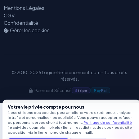
Mentions Légales
CGV
Confidentialité
Gérer les cookies
© 2010-2026 LogicielReferencement.com - Tous droits
réservés.
Paiement Sécurisé
S
tripe
Pay
Pal
Votre vie privée compte pour nous
Nous utilisons des cookies pour améliorer votre expérience, analyser
le trafic et personnaliser les publicités. Vous pouvez accepter, refuser
ou personnaliser vos choix à tout moment.
Politique de confidentialité
(le suivi des courriels — pixels / liens — est distinct des cookies du site ;
opposition via le lien en pied de chaque e-mail).