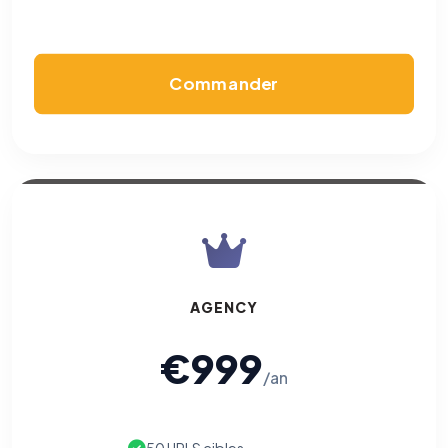
Cookies marketing
Permettent d'afficher des publicités pertinentes et de
mesurer l'efficacité de nos campagnes (Google Ads,
Meta/Facebook). Vous pouvez les refuser sans impact sur
votre navigation.
Commander
Traceurs des courriels
HORS SITE WEB
Les e-mails peuvent contenir un pixel d'ouverture et des liens
traçants (Art. 82 loi Informatique et Libertés ; recommandation CNIL
pixels 2026 / FAQ juillet 2026).
Ce suivi n'est pas géré par ce
bandeau cookies
(cadre distinct du site web). Pour vous y
opposer : utilisez le
lien dédié en pied de chaque courriel
(« Pour
vous opposer à ce suivi ») — sans vous désinscrire des envois — ou
écrivez à
contact@logicielreferencement.com
. Détail :
Politique de
confidentialité
(section Traceurs dans les Courriels).
AGENCY
€999
/an