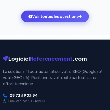
Totalement. Nous utilisons
Stripe
et
PayPal
, deux
quelques clics vers le pack qui correspond à vos
des systèmes de paiement les plus sécurisés au
ambitions du moment — sans perdre vos données ni
monde. Vos données bancaires ne transitent jamais
Voir toutes les questions
votre historique.
par nos serveurs — elles sont gérées directement et
cryptées par ces plateformes certifiées PCI DSS.
Logiciel
Referencement
.com
La solution n°1 pour automatiser votre SEO (Google) et
votre GEO (IA). Positionnez votre site partout, sans
effort technique.
09 73 89 23 94
Lun-Ven: 9h30 - 18h00