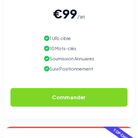
€99
/an
1 URL cible
10 Mots-clés
Soumission Annuaires
Suivi Positionnement
Commander
TOP CHOIX