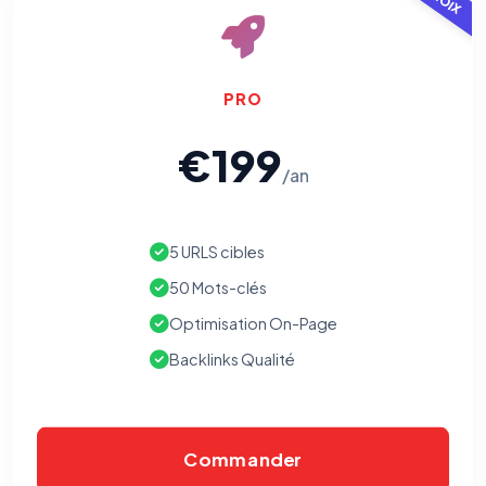
PRO
€199
/an
5 URLS cibles
50 Mots-clés
Optimisation On-Page
Backlinks Qualité
Commander