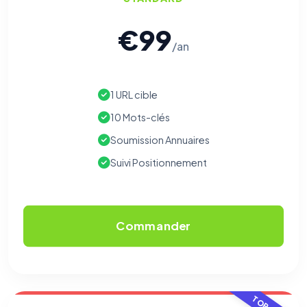
€99
/an
1 URL cible
10 Mots-clés
Soumission Annuaires
Suivi Positionnement
Commander