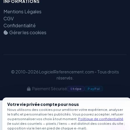
INFORMATIONS
GEO
Mentions Légales
CGV
Confidentialité
Gérer les cookies
© 2010-2026 LogicielReferencement.com - Tous droits
réservés.
Paiement Sécurisé
S
tripe
Pay
Pal
Votre vie privée compte pour nous
Nous utilisons des cookies pour améliorer votre expérience, analyser
le trafic et personnaliser les publicités. Vous pouvez accepter, refuser
ou personnaliser vos choix à tout moment.
Politique de confidentialité
(le suivi des courriels — pixels / liens — est distinct des cookies du site ;
opposition via le lien en pied de chaque e-mail).