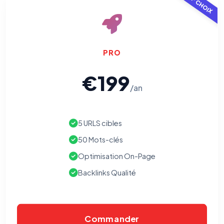
TOP CHOIX
PRO
€199
/an
5 URLS cibles
50 Mots-clés
Optimisation On-Page
Backlinks Qualité
Commander