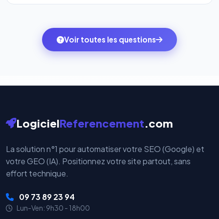
l'onglet
« Migrer votre pack »
pour basculer en
Totalement. Nous utilisons
Stripe
et
PayPal
, deux
quelques clics vers le pack qui correspond à vos
des systèmes de paiement les plus sécurisés au
ambitions du moment — sans perdre vos données ni
monde. Vos données bancaires ne transitent jamais
Voir toutes les questions
votre historique.
par nos serveurs — elles sont gérées directement et
cryptées par ces plateformes certifiées PCI DSS.
Logiciel
Referencement
.com
La solution n°1 pour automatiser votre SEO (Google) et
votre GEO (IA). Positionnez votre site partout, sans
effort technique.
09 73 89 23 94
Lun-Ven: 9h30 - 18h00