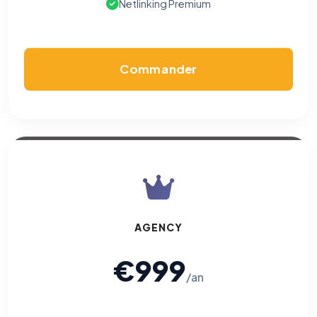
Netlinking Premium
Cookies marketing
Permettent d'afficher des publicités pertinentes et de
mesurer l'efficacité de nos campagnes (Google Ads,
Meta/Facebook). Vous pouvez les refuser sans impact sur
votre navigation.
Commander
Traceurs des courriels
HORS SITE WEB
Les e-mails peuvent contenir un pixel d'ouverture et des liens
traçants (Art. 82 loi Informatique et Libertés ; recommandation CNIL
pixels 2026 / FAQ juillet 2026).
Ce suivi n'est pas géré par ce
bandeau cookies
(cadre distinct du site web). Pour vous y
opposer : utilisez le
lien dédié en pied de chaque courriel
(« Pour
vous opposer à ce suivi ») — sans vous désinscrire des envois — ou
écrivez à
contact@logicielreferencement.com
. Détail :
Politique de
confidentialité
(section Traceurs dans les Courriels).
AGENCY
€999
/an