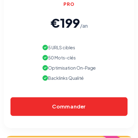
PRO
€199
/an
⚙️
5 URLS cibles
50 Mots-clés
Cookies essentiels
TOUJOURS ACTIF
Optimisation On-Page
Nécessaires au fonctionnement du site : session, sécurité,
mémorisation de vos choix de consentement. Ils ne
Backlinks Qualité
peuvent pas être désactivés.
Cookies analytiques
Nous aident à comprendre comment vous utilisez le site
Commander
(pages visitées, durée de visite) pour l'améliorer. Données
anonymisées via Google Analytics.
Cookies marketing
Permettent d'afficher des publicités pertinentes et de