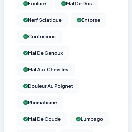
Foulure
Mal De Dos
Nerf Sciatique
Entorse
Contusions
Mal De Genoux
Mal Aux Chevilles
Douleur Au Poignet
Rhumatisme
Mal De Coude
Lumbago