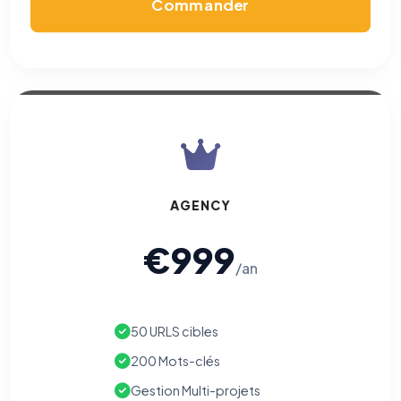
Commander
AGENCY
€999
/an
50 URLS cibles
200 Mots-clés
Gestion Multi-projets