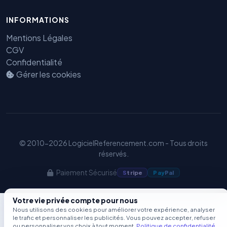
Benjamin — Agent IA SEO &
INFORMATIONS
GEO
Mentions Légales
CGV
Confidentialité
Gérer les cookies
© 2010-2026 LogicielReferencement.com - Tous droits
réservés.
Paiement Sécurisé
S
tripe
Pay
Pal
Votre vie privée compte pour nous
Nous utilisons des cookies pour améliorer votre expérience, analyser
le trafic et personnaliser les publicités. Vous pouvez accepter, refuser
ou personnaliser vos choix à tout moment.
Politique de confidentialité