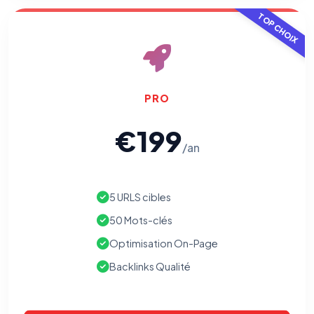
TOP CHOIX
PRO
€199
/an
5 URLS cibles
50 Mots-clés
Optimisation On-Page
Backlinks Qualité