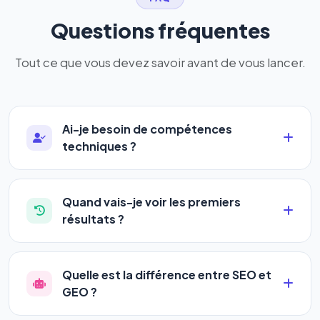
Questions fréquentes
Tout ce que vous devez savoir avant de vous lancer.
Ai-je besoin de compétences
techniques ?
Absolument pas. Notre logiciel a été conçu pour
être accessible à
tous les profils
: artisans,
Quand vais-je voir les premiers
commerçants, auto-entrepreneurs, PME ou
résultats ?
agences. Pas de code, pas de configuration
La plupart de nos utilisateurs observent une
complexe — vous renseignez l'adresse de votre
amélioration de leur positionnement en
4 à 6
site, décrivez votre activité, et le logiciel gère tout
Quelle est la différence entre SEO et
semaines
. Le référencement est un marathon, pas
en automatique 24h/24.
GEO ?
un sprint — mais notre logiciel
accélère