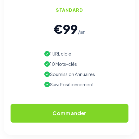
STANDARD
€99
/an
1 URL cible
10 Mots-clés
Soumission Annuaires
Suivi Positionnement
Commander