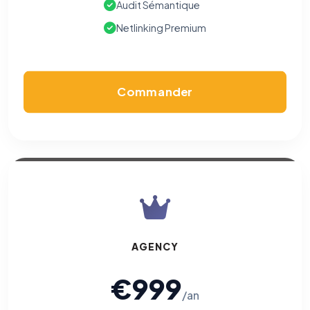
Audit Sémantique
Cookies marketing
Netlinking Premium
Permettent d'afficher des publicités pertinentes et de
mesurer l'efficacité de nos campagnes (Google Ads,
Meta/Facebook). Vous pouvez les refuser sans impact sur
votre navigation.
Commander
Traceurs des courriels
HORS SITE WEB
Les e-mails peuvent contenir un pixel d'ouverture et des liens
traçants (Art. 82 loi Informatique et Libertés ; recommandation CNIL
pixels 2026 / FAQ juillet 2026).
Ce suivi n'est pas géré par ce
bandeau cookies
(cadre distinct du site web). Pour vous y
opposer : utilisez le
lien dédié en pied de chaque courriel
(« Pour
vous opposer à ce suivi ») — sans vous désinscrire des envois — ou
écrivez à
contact@logicielreferencement.com
. Détail :
Politique de
confidentialité
(section Traceurs dans les Courriels).
AGENCY
€999
/an