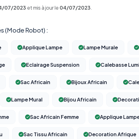
4/07/2023
et mis à jour le
04/07/2023
.
s (Mode Robot) :
e
Applique Lampe
Lampe Murale
ge
Eclairage Suspension
Calebasse Lumi
Sac Africain
Bijoux Africain
Cal
Lampe Mural
Bijou Africain
Decorati
emme
Sac Africain Femme
Applique Lampe
su
Sac Tissu Africain
Decoration Afrique