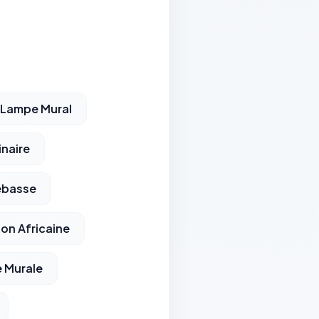
Lampe Mural
naire
ebasse
on Africaine
 Murale