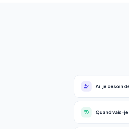
Ai-je besoin 
Absolument pas. Notre 
auto-entrepreneurs, P
Quand vais-je 
l'adresse de votre site,
La plupart de nos utili