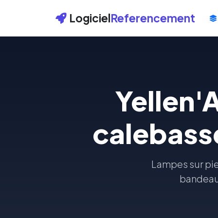
Logiciel
Referencement
Yellen'
calebasse
Lampes sur pie
bandeaux