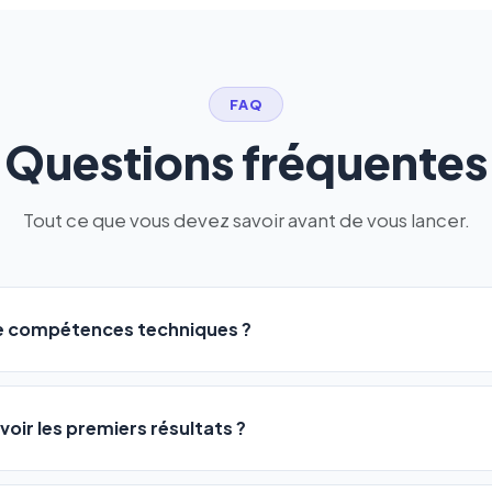
FAQ
Questions fréquentes
Tout ce que vous devez savoir avant de vous lancer.
de compétences techniques ?
logiciel a été conçu pour être accessible à
tous les profils
: a
ME ou agences. Pas de code, pas de configuration complexe —
voir les premiers résultats ?
 décrivez votre activité, et le logiciel gère tout en automatiqu
sateurs observent une amélioration de leur positionnement en
4 