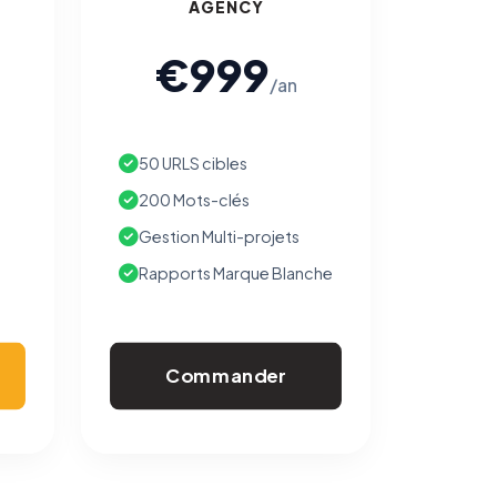
AGENCY
€999
/an
50 URLS cibles
200 Mots-clés
Gestion Multi-projets
Rapports Marque Blanche
Commander