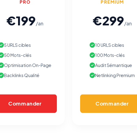
PRO
PREMIUM
€199
€299
/an
/an
5 URLS cibles
10 URLS cibles
50 Mots-clés
100 Mots-clés
Optimisation On-Page
Audit Sémantique
Backlinks Qualité
Netlinking Premium
Commander
Commander