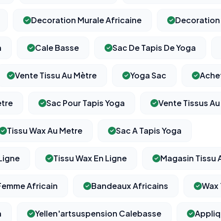
Decoration Murale Africaine
Decoration 
n
Cale Basse
Sac De Tapis De Yoga
⚙️
Vente Tissu Au Mètre
Yoga Sac
Achet
Cookies essentiels
TOUJOURS ACTIF
Nécessaires au fonctionnement du site : session, sécurité,
ètre
Sac Pour Tapis Yoga
Vente Tissus Au
mémorisation de vos choix de consentement. Ils ne peuvent
pas être désactivés.
Tissu Wax Au Metre
Sac A Tapis Yoga
Cookies analytiques
 Ligne
Tissu Wax En Ligne
Magasin Tissu 
Nous aident à comprendre comment vous utilisez le site
(pages visitées, durée de visite) pour l'améliorer. Données
anonymisées via Google Analytics.
emme Africain
Bandeaux Africains
Wax 
n
Yellen'artsuspension Calebasse
Appli
Cookies marketing