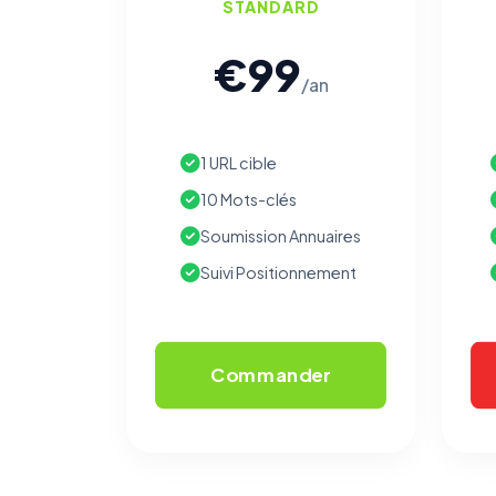
STANDARD
€99
/an
1 URL cible
10 Mots-clés
Soumission Annuaires
Suivi Positionnement
Commander