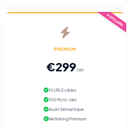
écrivez à
contact@logicielreferencement.com
. Détail :
Politique de
confidentialité
(section Traceurs dans les Courriels).
POPULAIRE
PREMIUM
€299
/an
10 URLS cibles
100 Mots-clés
Audit Sémantique
Netlinking Premium