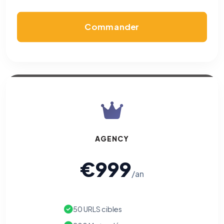
Commander
AGENCY
€999
/an
50 URLS cibles