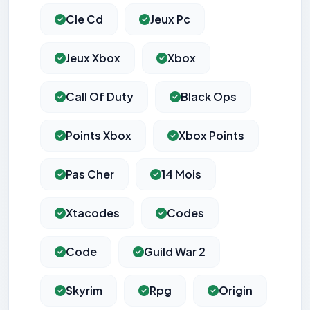
Cle Cd
Jeux Pc
Jeux Xbox
Xbox
Call Of Duty
Black Ops
Points Xbox
Xbox Points
Pas Cher
14 Mois
Xtacodes
Codes
Code
Guild War 2
Skyrim
Rpg
Origin