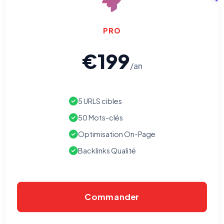
Cookies essentiels
TOUJOURS ACTIF
Nécessaires au fonctionnement du site : session, sécurité,
mémorisation de vos choix de consentement. Ils ne
PRO
peuvent pas être désactivés.
€199
Cookies analytiques
/an
Nous aident à comprendre comment vous utilisez le site
(pages visitées, durée de visite) pour l'améliorer. Données
anonymisées via Google Analytics.
5 URLS cibles
Cookies marketing
50 Mots-clés
Permettent d'afficher des publicités pertinentes et de
mesurer l'efficacité de nos campagnes (Google Ads,
Optimisation On-Page
Meta/Facebook). Vous pouvez les refuser sans impact sur
votre navigation.
Backlinks Qualité
Traceurs des courriels
HORS SITE WEB
Les e-mails peuvent contenir un pixel d'ouverture et des liens
traçants (Art. 82 loi Informatique et Libertés ; recommandation CNIL
Commander
pixels 2026 / FAQ juillet 2026).
Ce suivi n'est pas géré par ce
bandeau cookies
(cadre distinct du site web). Pour vous y
opposer : utilisez le
lien dédié en pied de chaque courriel
(« Pour
vous opposer à ce suivi ») — sans vous désinscrire des envois — ou