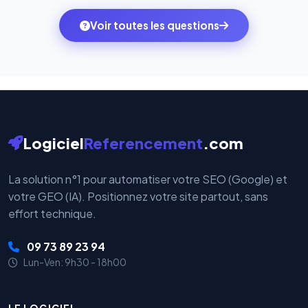
des systèmes de paiement les plus sécurisés au
ambitions du moment — sans perdre vos données ni
monde. Vos données bancaires ne transitent jamais
Voir toutes les questions
votre historique.
par nos serveurs — elles sont gérées directement et
cryptées par ces plateformes certifiées PCI DSS.
Logiciel
Referencement
.com
La solution n°1 pour automatiser votre SEO (Google) et
votre GEO (IA). Positionnez votre site partout, sans
effort technique.
09 73 89 23 94
Lun-Ven: 9h30 - 18h00