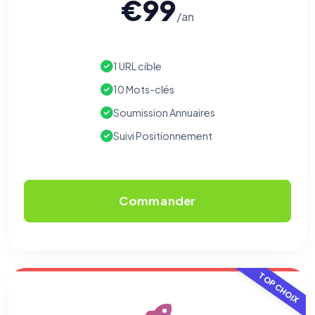
€99
/an
1 URL cible
10 Mots-clés
Soumission Annuaires
Suivi Positionnement
Commander
TOP CHOIX
⚙️