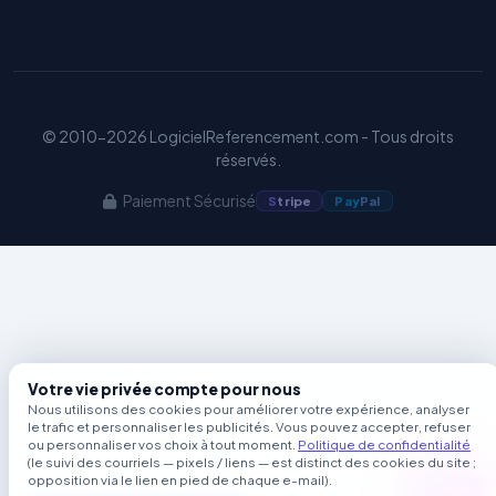
© 2010-2026 LogicielReferencement.com - Tous droits
réservés.
Paiement Sécurisé
S
tripe
Pay
Pal
Votre vie privée compte pour nous
Nous utilisons des cookies pour améliorer votre expérience, analyser
le trafic et personnaliser les publicités. Vous pouvez accepter, refuser
ou personnaliser vos choix à tout moment.
Politique de confidentialité
(le suivi des courriels — pixels / liens — est distinct des cookies du site ;
opposition via le lien en pied de chaque e-mail).