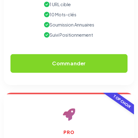
1 URL cible
10 Mots-clés
Soumission Annuaires
Suivi Positionnement
Commander
TOP CHOIX
PRO