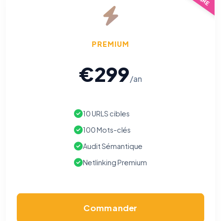
PREMIUM
€299
/an
10 URLS cibles
100 Mots-clés
Audit Sémantique
Netlinking Premium
Commander