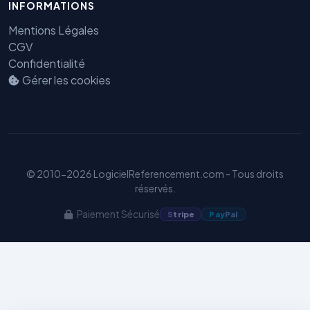
INFORMATIONS
Mentions Légales
CGV
Confidentialité
Gérer les cookies
Benjamin — Agent IA SEO &
GEO
© 2010-2026 LogicielReferencement.com - Tous droits
réservés.
Paiement Sécurisé
S
tripe
Pay
Pal