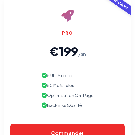
TOP CHOIX
PRO
€199
/an
5 URLS cibles
50 Mots-clés
Optimisation On-Page
Backlinks Qualité
Commander