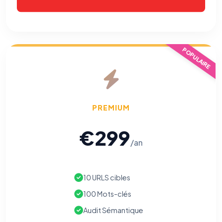
POPULAIRE
PREMIUM
€299
/an
10 URLS cibles
100 Mots-clés
Audit Sémantique