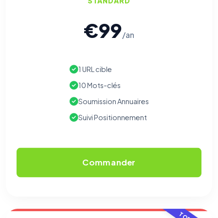
STANDARD
€99
/an
1 URL cible
10 Mots-clés
Soumission Annuaires
Suivi Positionnement
Commander