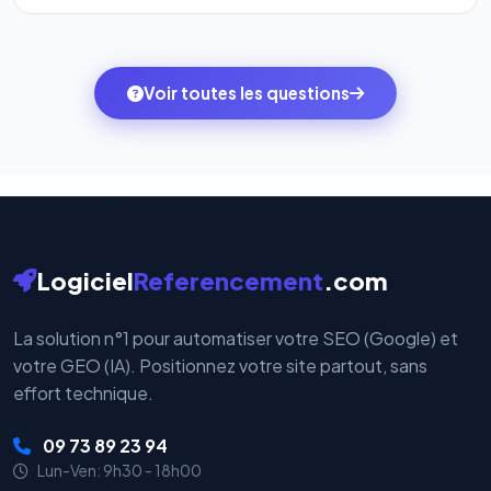
l'onglet
« Migrer votre pack »
pour basculer en
Totalement. Nous utilisons
Stripe
et
PayPal
, deux
quelques clics vers le pack qui correspond à vos
des systèmes de paiement les plus sécurisés au
ambitions du moment — sans perdre vos données ni
monde. Vos données bancaires ne transitent jamais
Voir toutes les questions
votre historique.
par nos serveurs — elles sont gérées directement et
cryptées par ces plateformes certifiées PCI DSS.
Logiciel
Referencement
.com
La solution n°1 pour automatiser votre SEO (Google) et
votre GEO (IA). Positionnez votre site partout, sans
effort technique.
09 73 89 23 94
Lun-Ven: 9h30 - 18h00