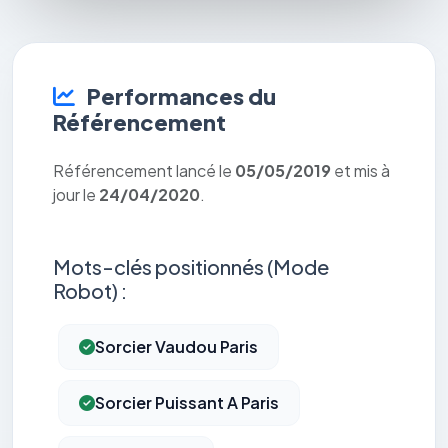
Performances du
Référencement
Référencement lancé le
05/05/2019
et mis à
jour le
24/04/2020
.
Mots-clés positionnés (Mode
Robot) :
Sorcier Vaudou Paris
Sorcier Puissant A Paris