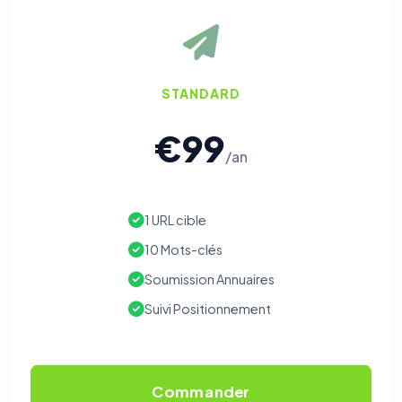
STANDARD
€99
/an
1 URL cible
10 Mots-clés
Soumission Annuaires
Suivi Positionnement
Commander