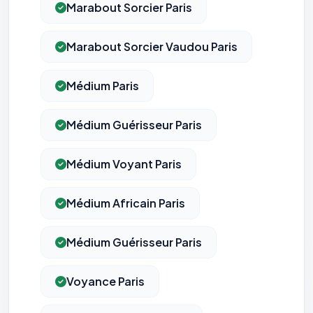
Marabout Sorcier Paris
Marabout Sorcier Vaudou Paris
Médium Paris
Médium Guérisseur Paris
Médium Voyant Paris
Médium Africain Paris
Médium Guérisseur Paris
Voyance Paris