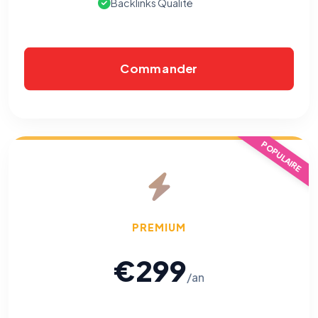
Backlinks Qualité
Commander
POPULAIRE
PREMIUM
€299
/an