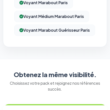
Voyant Marabout Paris
Voyant Médium Marabout Paris
Voyant Marabout Guérisseur Paris
Obtenez la même visibilité.
Choisissez votre pack et rejoignez nos références
succès.