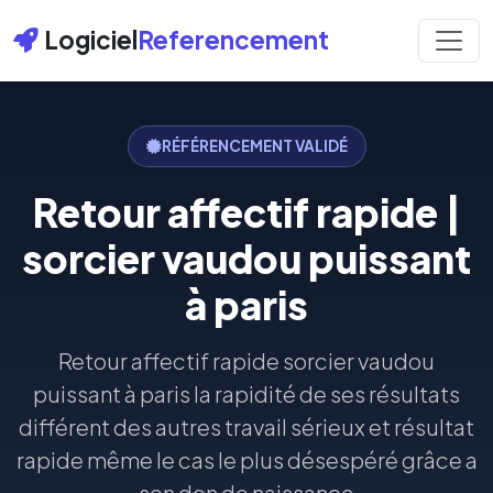
Logiciel
Referencement
RÉFÉRENCEMENT VALIDÉ
Retour affectif rapide |
sorcier vaudou puissant
à paris
Retour affectif rapide sorcier vaudou
puissant à paris la rapidité de ses résultats
différent des autres travail sérieux et résultat
rapide même le cas le plus désespéré grâce a
son don de naissance