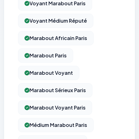
Voyant Marabout Paris
Voyant Médium Réputé
Marabout Africain Paris
Marabout Paris
Marabout Voyant
Marabout Sérieux Paris
Marabout Voyant Paris
Médium Marabout Paris