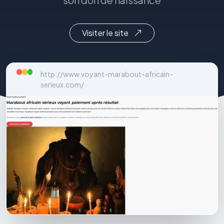
Visiter le site
http://www.voyant-marabout-africain-
serieux.com/