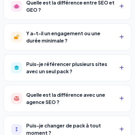
amélioration de leur positionnement en
4 à 6
site, décrivez votre activité, et le logiciel gère tout
Quelle est la différence entre SEO et
semaines
. Le référencement est un marathon, pas
en automatique 24h/24.
GEO ?
un sprint — mais notre logiciel
accélère
Le
SEO
(Search Engine Optimization) vous
considérablement votre progression
en
positionne sur les moteurs classiques : Google,
automatisant les actions SEO et GEO 24h/24. Vous
Y a-t-il un engagement ou une
Yahoo et Bing. Le
GEO
(Generative Engine
suivez l'évolution en temps réel depuis votre
durée minimale ?
Optimization) va plus loin : il fait en sorte que les IA
tableau de bord.
Aucun engagement.
Tous nos packs sont
génératives comme
ChatGPT, Gemini et
résiliables à tout moment, directement depuis votre
Perplexity
vous citent comme référence dans leurs
Puis-je référencer plusieurs sites
espace client en un clic, ou en nous contactant par
réponses. Notre logiciel est le seul à faire les deux
avec un seul pack ?
téléphone (09 73 89 23 94) ou via le support en
simultanément et automatiquement.
Oui ! Chaque pack couvre un nombre de sites
ligne. Pas de pénalités, pas de frais cachés. Votre
différent :
liberté est totale.
Quelle est la différence avec une
agence SEO ?
•
Standard
→ 1 URL
Une agence SEO facture en moyenne entre
500 et
•
Pro
→ jusqu'à 5 URLs
3 000€/mois
, sans garantie de résultats ni visibilité
•
Premium
→ jusqu'à 10 URLs
Puis-je changer de pack à tout
sur les IA. Notre logiciel vous donne accès aux
•
Agency
→ jusqu'à 50 URLs
moment ?