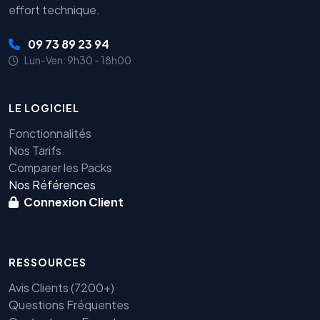
effort technique.
09 73 89 23 94
Lun-Ven: 9h30 - 18h00
LE LOGICIEL
Fonctionnalités
Nos Tarifs
Comparer les Packs
Nos Références
Connexion Client
RESSOURCES
Avis Clients (7200+)
Questions Fréquentes