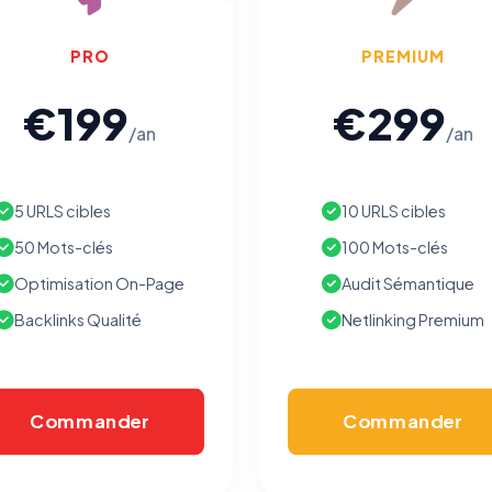
PRO
PREMIUM
€199
€299
/an
/an
5 URLS cibles
10 URLS cibles
50 Mots-clés
100 Mots-clés
Optimisation On-Page
Audit Sémantique
Backlinks Qualité
Netlinking Premium
Commander
Commander