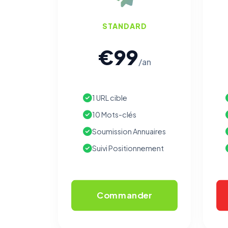
STANDARD
€99
/an
1 URL cible
10 Mots-clés
Soumission Annuaires
Suivi Positionnement
Commander