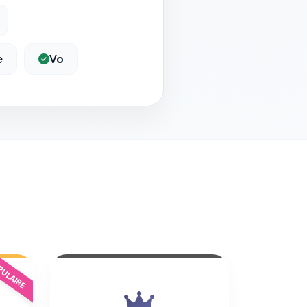
e
Vo
ULAIRE