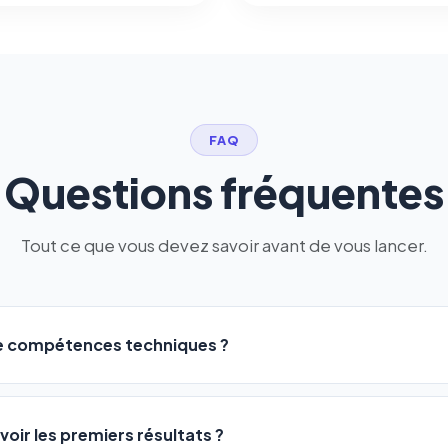
FAQ
Questions fréquentes
Tout ce que vous devez savoir avant de vous lancer.
de compétences techniques ?
logiciel a été conçu pour être accessible à
tous les profils
: a
ME ou agences. Pas de code, pas de configuration complexe —
voir les premiers résultats ?
 décrivez votre activité, et le logiciel gère tout en automatiqu