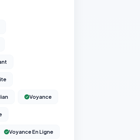
ant
ite
lian
Voyance
e
Voyance En Ligne