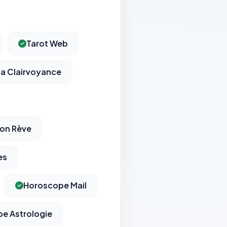
Tarot Web
La Clairvoyance
ion Rève
es
Horoscope Mail
e Astrologie