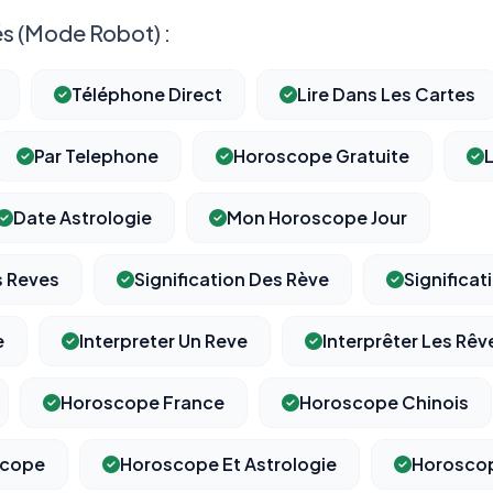
s (Mode Robot) :
Téléphone Direct
Lire Dans Les Cartes
Par Telephone
Horoscope Gratuite
Date Astrologie
Mon Horoscope Jour
s Reves
Signification Des Rève
Significat
e
Interpreter Un Reve
Interprêter Les Rêv
Horoscope France
Horoscope Chinois
scope
Horoscope Et Astrologie
Horoscop