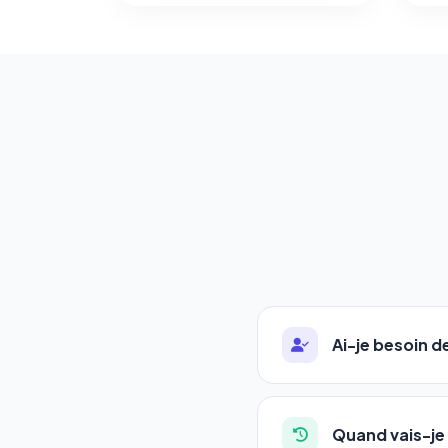
Ai-je besoin 
Absolument pas. Notre 
auto-entrepreneurs, P
Quand vais-je 
l'adresse de votre site,