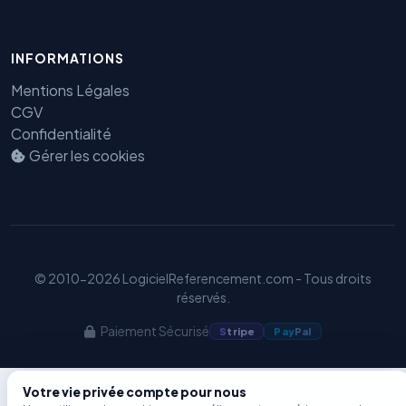
Benjamin — Agent IA SEO &
INFORMATIONS
GEO
Mentions Légales
CGV
Confidentialité
Gérer les cookies
© 2010-2026 LogicielReferencement.com - Tous droits
réservés.
Paiement Sécurisé
S
tripe
Pay
Pal
Votre vie privée compte pour nous