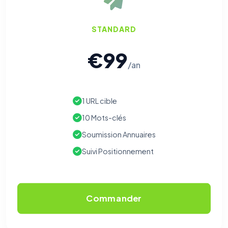
STANDARD
€99
/an
1 URL cible
10 Mots-clés
Soumission Annuaires
Suivi Positionnement
Commander