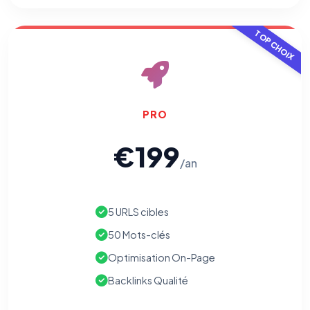
TOP CHOIX
PRO
€199
/an
5 URLS cibles
50 Mots-clés
Optimisation On-Page
Backlinks Qualité
⚙️