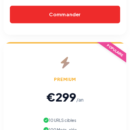
Commander
Cookies essentiels
TOUJOURS ACTIF
Nécessaires au fonctionnement du site : session, sécurité,
mémorisation de vos choix de consentement. Ils ne
peuvent pas être désactivés.
POPULAIRE
Cookies analytiques
Nous aident à comprendre comment vous utilisez le site
(pages visitées, durée de visite) pour l'améliorer. Données
anonymisées via Google Analytics.
Cookies marketing
PREMIUM
Permettent d'afficher des publicités pertinentes et de
mesurer l'efficacité de nos campagnes (Google Ads,
€299
Meta/Facebook). Vous pouvez les refuser sans impact sur
votre navigation.
/an
Traceurs des courriels
HORS SITE WEB
Les e-mails peuvent contenir un pixel d'ouverture et des liens
10 URLS cibles
traçants (Art. 82 loi Informatique et Libertés ; recommandation CNIL
pixels 2026 / FAQ juillet 2026).
Ce suivi n'est pas géré par ce
100 Mots-clés