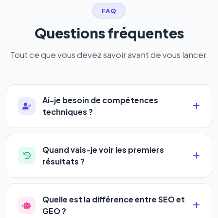
FAQ
Questions fréquentes
Tout ce que vous devez savoir avant de vous lancer.
Ai-je besoin de compétences
techniques ?
Absolument pas. Notre logiciel a été conçu pour
être accessible à
tous les profils
: artisans,
Quand vais-je voir les premiers
commerçants, auto-entrepreneurs, PME ou
résultats ?
agences. Pas de code, pas de configuration
La plupart de nos utilisateurs observent une
complexe — vous renseignez l'adresse de votre
amélioration de leur positionnement en
4 à 6
site, décrivez votre activité, et le logiciel gère tout
Quelle est la différence entre SEO et
semaines
. Le référencement est un marathon, pas
en automatique 24h/24.
GEO ?