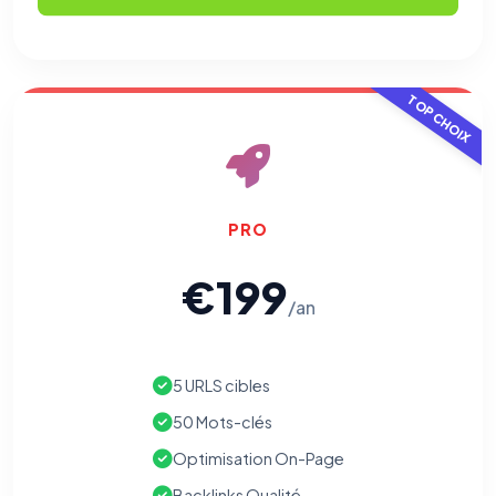
TOP CHOIX
PRO
€199
/an
5 URLS cibles
50 Mots-clés
Optimisation On-Page
Backlinks Qualité