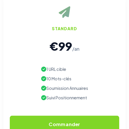
STANDARD
€99
/an
1 URL cible
10 Mots-clés
Soumission Annuaires
Suivi Positionnement
Commander