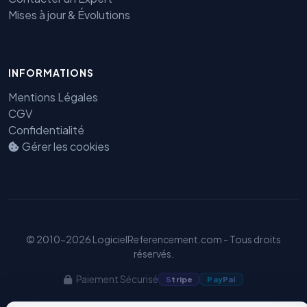
Mises à jour & Évolutions
Benjamin — Agent IA SEO &
INFORMATIONS
GEO
Mentions Légales
CGV
Confidentialité
Gérer les cookies
© 2010-2026 LogicielReferencement.com - Tous droits
réservés.
Paiement Sécurisé
S
tripe
Pay
Pal