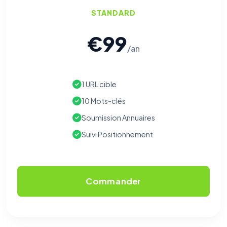
STANDARD
€99
/an
1 URL cible
10 Mots-clés
Soumission Annuaires
Suivi Positionnement
Commander