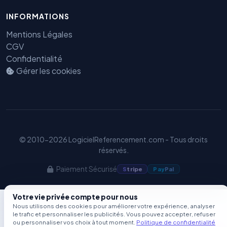
Benjamin — Agent IA SEO &
INFORMATIONS
GEO
Mentions Légales
CGV
Confidentialité
Gérer les cookies
© 2010-2026 LogicielReferencement.com - Tous droits
réservés.
Paiement Sécurisé
S
tripe
Pay
Pal
Votre vie privée compte pour nous
Nous utilisons des cookies pour améliorer votre expérience, analyser
le trafic et personnaliser les publicités. Vous pouvez accepter, refuser
ou personnaliser vos choix à tout moment.
Politique de confidentialité