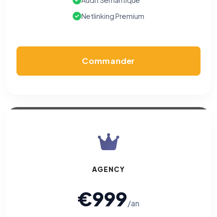
Audit Sémantique
Cookies marketing
Netlinking Premium
Permettent d'afficher des publicités pertinentes et de
mesurer l'efficacité de nos campagnes (Google Ads,
Meta/Facebook). Vous pouvez les refuser sans impact sur
votre navigation.
Commander
Traceurs des courriels
HORS SITE WEB
Les e-mails peuvent contenir un pixel d'ouverture et des liens
traçants (Art. 82 loi Informatique et Libertés ; recommandation CNIL
pixels 2026 / FAQ juillet 2026).
Ce suivi n'est pas géré par ce
bandeau cookies
(cadre distinct du site web). Pour vous y
opposer : utilisez le
lien dédié en pied de chaque courriel
(« Pour
vous opposer à ce suivi ») — sans vous désinscrire des envois — ou
écrivez à
contact@logicielreferencement.com
. Détail :
Politique de
confidentialité
(section Traceurs dans les Courriels).
AGENCY
€999
/an