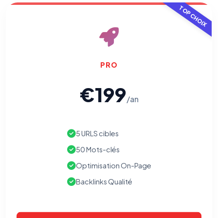
TOP CHOIX
PRO
€199
/an
5 URLS cibles
50 Mots-clés
Optimisation On-Page
Backlinks Qualité