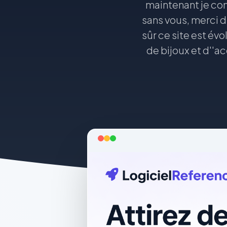
maintenant je com
sans vous, merci d
sûr ce site est év
de bijoux et d''a