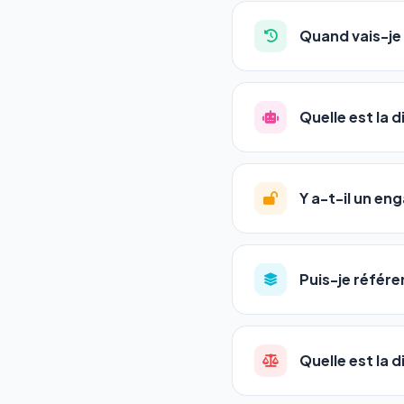
Absolument pas. Notre 
auto-entrepreneurs, P
Quand vais-je 
l'adresse de votre site,
La plupart de nos utili
référencement est un ma
Quelle est la 
progression
en automat
votre tableau de bord.
Le
SEO
(Search Engine 
GEO
(Generative Engine
Y a-t-il un e
Gemini et Perplexity
vo
deux simultanément et
Aucun engagement.
T
en un clic, ou en nous c
Puis-je référe
pas de frais cachés. Vot
Oui ! Chaque pack couvr
Quelle est la 
•
Standard
→ 1 URL
•
Pro
→ jusqu'à 5 URLs