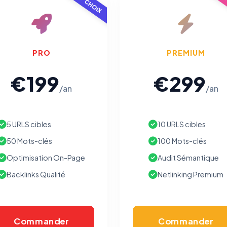
TOP CHOIX
POP
Traceurs des courriels
HORS SITE WEB
Les e-mails peuvent contenir un pixel d'ouverture et des liens
traçants (Art. 82 loi Informatique et Libertés ; recommandation CNIL
PRO
PREMIUM
pixels 2026 / FAQ juillet 2026).
Ce suivi n'est pas géré par ce
bandeau cookies
(cadre distinct du site web). Pour vous y
€199
€299
opposer : utilisez le
lien dédié en pied de chaque courriel
(« Pour
vous opposer à ce suivi ») — sans vous désinscrire des envois — ou
/an
/an
écrivez à
contact@logicielreferencement.com
. Détail :
Politique de
confidentialité
(section Traceurs dans les Courriels).
5 URLS cibles
10 URLS cibles
50 Mots-clés
100 Mots-clés
Optimisation On-Page
Audit Sémantique
Backlinks Qualité
Netlinking Premium
Commander
Commander