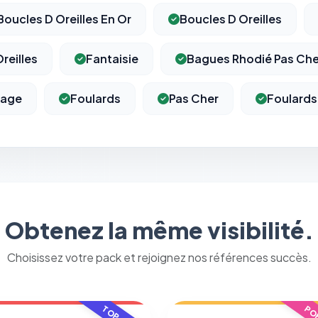
Boucles D Oreilles En Or
Boucles D Oreilles
⚙️
reilles
Fantaisie
Bagues Rhodié Pas Che
Cookies essentiels
TOUJOURS ACTIF
Nécessaires au fonctionnement du site : session, sécurité,
tage
Foulards
Pas Cher
Foulards
mémorisation de vos choix de consentement. Ils ne peuvent
pas être désactivés.
Cookies analytiques
Nous aident à comprendre comment vous utilisez le site
(pages visitées, durée de visite) pour l'améliorer. Données
anonymisées via Google Analytics.
Obtenez la même visibilité.
Choisissez votre pack et rejoignez nos références succès.
Cookies marketing
Permettent d'afficher des publicités pertinentes et de
mesurer l'efficacité de nos campagnes (Google Ads,
Meta/Facebook). Vous pouvez les refuser sans impact sur
votre navigation.