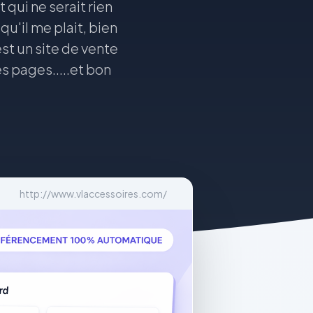
qui ne serait rien
u'il me plait, bien
st un site de vente
s pages.....et bon
http://www.vlaccessoires.com/