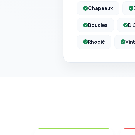
Chapeaux
Boucles
D O
Rhodié
Vin