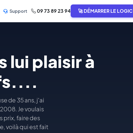
09 73 89 23 94
🚀 DÉMARRER LE LOGIC
Support
 lui plaisir à
fs....
e de 35 ans, j'ai
2008. Je voulais
 prix, faire des
voilà qui est fait