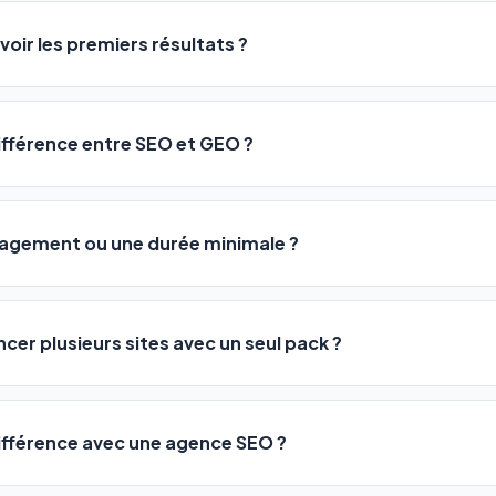
logiciel a été conçu pour être accessible à
tous les profils
: a
ME ou agences. Pas de code, pas de configuration complexe —
voir les premiers résultats ?
 décrivez votre activité, et le logiciel gère tout en automatiqu
sateurs observent une amélioration de leur positionnement en
4 
rathon, pas un sprint — mais notre logiciel
accélère considér
différence entre SEO et GEO ?
isant les actions SEO et GEO 24h/24. Vous suivez l'évolution 
Optimization) vous positionne sur les moteurs classiques : Goo
 Optimization) va plus loin : il fait en sorte que les IA généra
ngagement ou une durée minimale ?
us citent comme référence dans leurs réponses. Notre logiciel e
 automatiquement.
ous nos packs sont résiliables à tout moment, directement depu
ontactant par téléphone (09 73 89 23 94) ou via le support en li
ncer plusieurs sites avec un seul pack ?
re liberté est totale.
e un nombre de sites différent :
différence avec une agence SEO ?