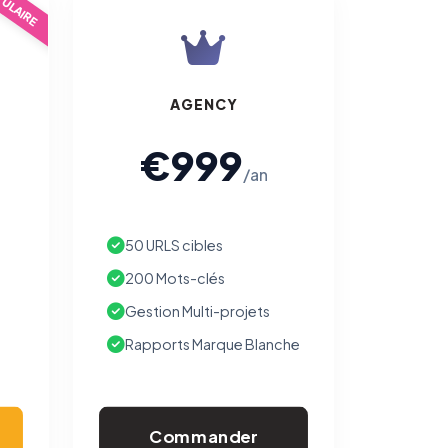
ULAIRE
AGENCY
€999
/an
50 URLS cibles
200 Mots-clés
Gestion Multi-projets
Rapports Marque Blanche
Commander