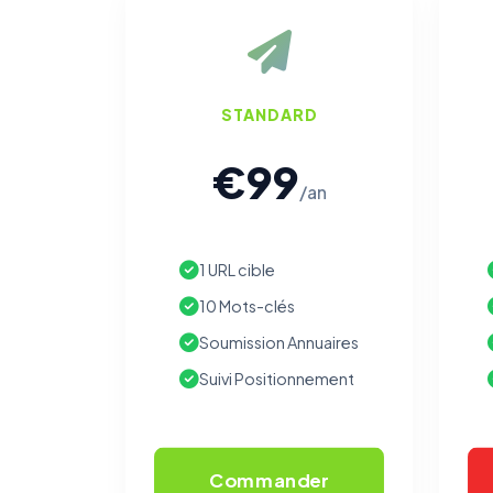
STANDARD
€99
/an
1 URL cible
10 Mots-clés
Soumission Annuaires
Suivi Positionnement
Commander