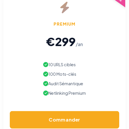
PREMIUM
€299
/an
10 URLS cibles
100 Mots-clés
Audit Sémantique
Netlinking Premium
Commander