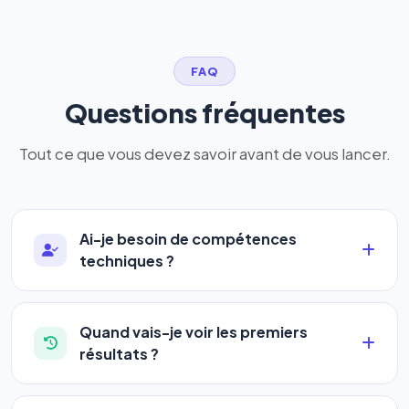
FAQ
Questions fréquentes
Tout ce que vous devez savoir avant de vous lancer.
Ai-je besoin de compétences
techniques ?
Absolument pas. Notre logiciel a été conçu pour
être accessible à
tous les profils
: artisans,
Quand vais-je voir les premiers
commerçants, auto-entrepreneurs, PME ou
résultats ?
agences. Pas de code, pas de configuration
La plupart de nos utilisateurs observent une
complexe — vous renseignez l'adresse de votre