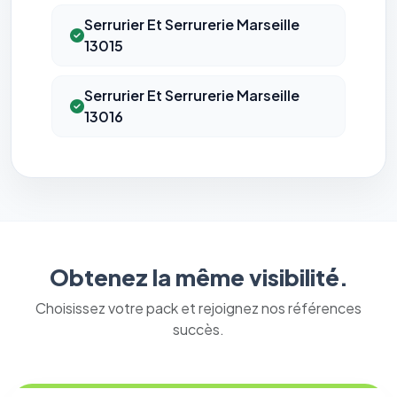
Serrurier Et Serrurerie Marseille
13015
Serrurier Et Serrurerie Marseille
13016
⚙️
Obtenez la même visibilité.
Cookies essentiels
TOUJOURS ACTIF
Choisissez votre pack et rejoignez nos références
Nécessaires au fonctionnement du site : session, sécurité,
succès.
mémorisation de vos choix de consentement. Ils ne
peuvent pas être désactivés.
Cookies analytiques