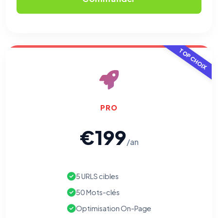
TOP CHOIX
PRO
€199
/an
5 URLS cibles
50 Mots-clés
Optimisation On-Page