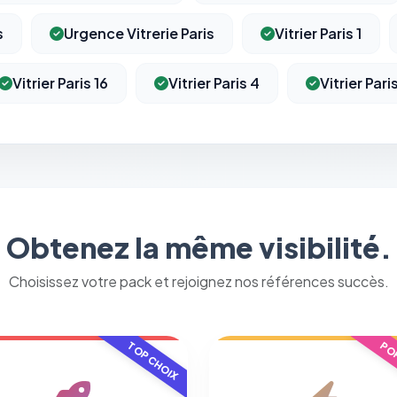
s
Urgence Vitrerie Paris
Vitrier Paris 1
Vitrier Paris 16
Vitrier Paris 4
Vitrier Pari
⚙️
Obtenez la même visibilité.
Cookies essentiels
TOUJOURS ACTIF
Choisissez votre pack et rejoignez nos références succès.
Nécessaires au fonctionnement du site : session, sécurité,
mémorisation de vos choix de consentement. Ils ne peuvent
pas être désactivés.
TOP CHOIX
POP
Cookies analytiques