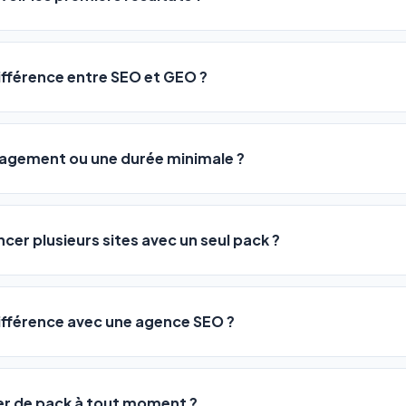
 décrivez votre activité, et le logiciel gère tout en automatiqu
sateurs observent une amélioration de leur positionnement en
4 
rathon, pas un sprint — mais notre logiciel
accélère considér
différence entre SEO et GEO ?
isant les actions SEO et GEO 24h/24. Vous suivez l'évolution 
Optimization) vous positionne sur les moteurs classiques : Goo
 Optimization) va plus loin : il fait en sorte que les IA généra
ngagement ou une durée minimale ?
us citent comme référence dans leurs réponses. Notre logiciel e
 automatiquement.
ous nos packs sont résiliables à tout moment, directement depu
ontactant par téléphone (09 73 89 23 94) ou via le support en li
ncer plusieurs sites avec un seul pack ?
re liberté est totale.
e un nombre de sites différent :
différence avec une agence SEO ?
re en moyenne entre
500 et 3 000€/mois
, sans garantie de rés
0 URLs
vous donne accès aux mêmes leviers d'optimisation dès
99€/an
er de pack à tout moment ?
 URLs