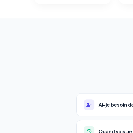
Ai-je besoin 
Absolument pas. Notre 
auto-entrepreneurs, P
Quand vais-je 