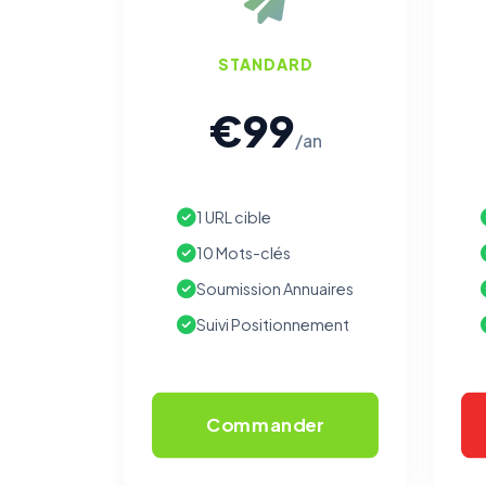
STANDARD
€99
/an
1 URL cible
10 Mots-clés
Soumission Annuaires
Suivi Positionnement
Commander