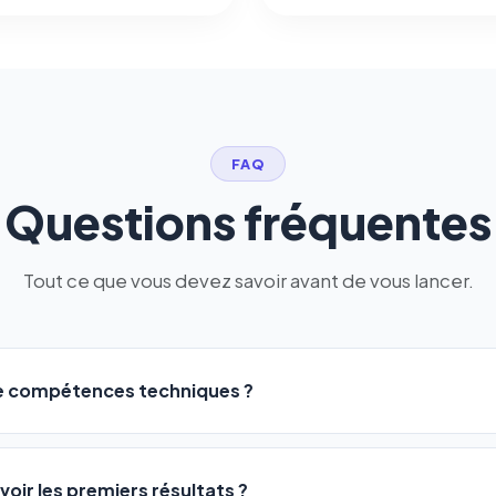
FAQ
Questions fréquentes
Tout ce que vous devez savoir avant de vous lancer.
de compétences techniques ?
logiciel a été conçu pour être accessible à
tous les profils
: a
ME ou agences. Pas de code, pas de configuration complexe —
voir les premiers résultats ?