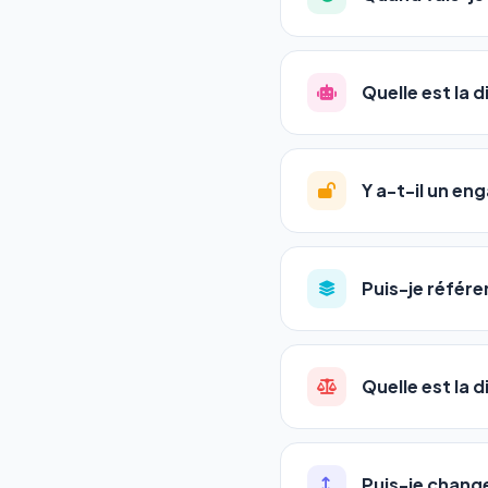
l'adresse de votre site,
La plupart de nos utili
référencement est un ma
Quelle est la 
progression
en automat
votre tableau de bord.
Le
SEO
(Search Engine 
GEO
(Generative Engine
Y a-t-il un e
Gemini et Perplexity
vo
deux simultanément et
Aucun engagement.
T
en un clic, ou en nous c
Puis-je référe
pas de frais cachés. Vot
Oui ! Chaque pack couvr
Quelle est la 
•
Standard
→ 1 URL
•
Pro
→ jusqu'à 5 URLs
Une agence SEO factu
•
Premium
→ jusqu'à 1
les IA. Notre logiciel 
Puis-je chang
•
Agency
→ jusqu'à 50