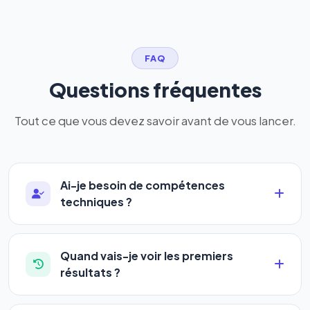
FAQ
Questions fréquentes
Tout ce que vous devez savoir avant de vous lancer.
Ai-je besoin de compétences
techniques ?
Absolument pas. Notre logiciel a été conçu pour
être accessible à
tous les profils
: artisans,
Quand vais-je voir les premiers
commerçants, auto-entrepreneurs, PME ou
résultats ?
agences. Pas de code, pas de configuration
La plupart de nos utilisateurs observent une
complexe — vous renseignez l'adresse de votre