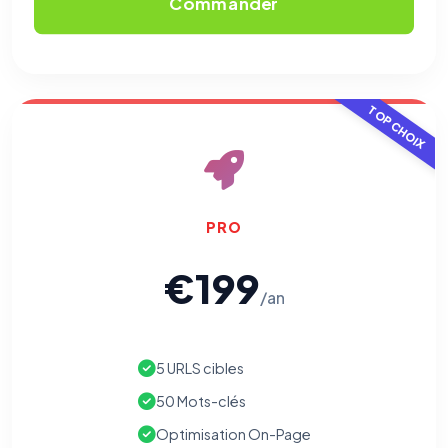
Commander
TOP CHOIX
PRO
€199
/an
5 URLS cibles
50 Mots-clés
Optimisation On-Page