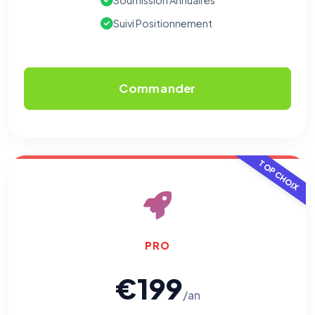
Soumission Annuaires
Suivi Positionnement
Cookies analytiques
Nous aident à comprendre comment vous utilisez le site
(pages visitées, durée de visite) pour l'améliorer. Données
anonymisées via Google Analytics.
Commander
Cookies marketing
Permettent d'afficher des publicités pertinentes et de
mesurer l'efficacité de nos campagnes (Google Ads,
Meta/Facebook). Vous pouvez les refuser sans impact sur
votre navigation.
TOP CHOIX
Traceurs des courriels
HORS SITE WEB
Les e-mails peuvent contenir un pixel d'ouverture et des liens
traçants (Art. 82 loi Informatique et Libertés ; recommandation CNIL
pixels 2026 / FAQ juillet 2026).
Ce suivi n'est pas géré par ce
bandeau cookies
(cadre distinct du site web). Pour vous y
PRO
opposer : utilisez le
lien dédié en pied de chaque courriel
(« Pour
vous opposer à ce suivi ») — sans vous désinscrire des envois — ou
écrivez à
contact@logicielreferencement.com
. Détail :
Politique de
€199
confidentialité
(section Traceurs dans les Courriels).
/an