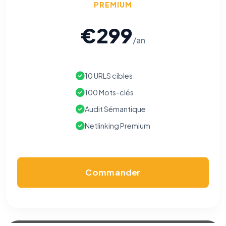
PREMIUM
€299
/an
10 URLS cibles
100 Mots-clés
Audit Sémantique
Netlinking Premium
Commander