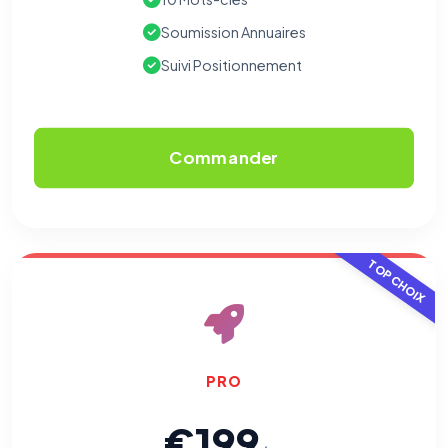
Soumission Annuaires
Suivi Positionnement
⚙️
Commander
Cookies essentiels
TOUJOURS ACTIF
Nécessaires au fonctionnement du site : session, sécurité,
mémorisation de vos choix de consentement. Ils ne
peuvent pas être désactivés.
TOP CHOIX
Cookies analytiques
Nous aident à comprendre comment vous utilisez le site
(pages visitées, durée de visite) pour l'améliorer. Données
anonymisées via Google Analytics.
PRO
Cookies marketing
Permettent d'afficher des publicités pertinentes et de
€199
mesurer l'efficacité de nos campagnes (Google Ads,
Meta/Facebook). Vous pouvez les refuser sans impact sur