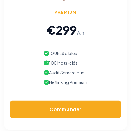
PREMIUM
€299
/an
10 URLS cibles
100 Mots-clés
Audit Sémantique
Netlinking Premium
Commander