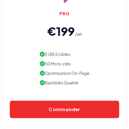
PRO
€199
/an
5 URLS cibles
50 Mots-clés
Optimisation On-Page
Backlinks Qualité
Commander