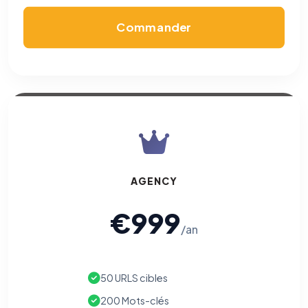
Commander
AGENCY
€999
/an
50 URLS cibles
200 Mots-clés