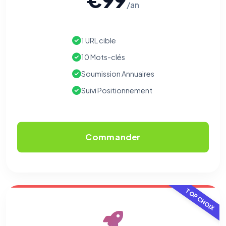
/an
Cookies marketing
Permettent d'afficher des publicités pertinentes et de
mesurer l'efficacité de nos campagnes (Google Ads,
Meta/Facebook). Vous pouvez les refuser sans impact sur
1 URL cible
votre navigation.
10 Mots-clés
Traceurs des courriels
HORS SITE WEB
Soumission Annuaires
Les e-mails peuvent contenir un pixel d'ouverture et des liens
traçants (Art. 82 loi Informatique et Libertés ; recommandation CNIL
Suivi Positionnement
pixels 2026 / FAQ juillet 2026).
Ce suivi n'est pas géré par ce
bandeau cookies
(cadre distinct du site web). Pour vous y
opposer : utilisez le
lien dédié en pied de chaque courriel
(« Pour
vous opposer à ce suivi ») — sans vous désinscrire des envois — ou
écrivez à
contact@logicielreferencement.com
. Détail :
Politique de
confidentialité
(section Traceurs dans les Courriels).
Commander
TOP CHOIX