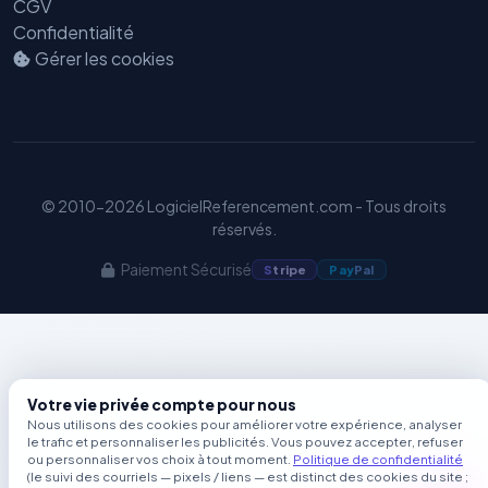
CGV
GEO
Confidentialité
Gérer les cookies
© 2010-2026 LogicielReferencement.com - Tous droits
réservés.
Paiement Sécurisé
S
tripe
Pay
Pal
Votre vie privée compte pour nous
Nous utilisons des cookies pour améliorer votre expérience, analyser
le trafic et personnaliser les publicités. Vous pouvez accepter, refuser
ou personnaliser vos choix à tout moment.
Politique de confidentialité
(le suivi des courriels — pixels / liens — est distinct des cookies du site ;