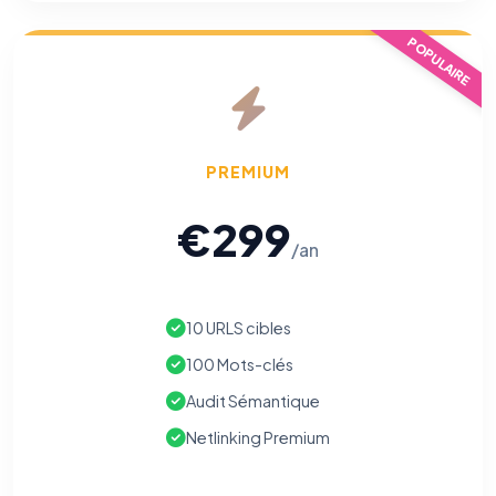
POPULAIRE
PREMIUM
€299
/an
10 URLS cibles
100 Mots-clés
Audit Sémantique
Netlinking Premium