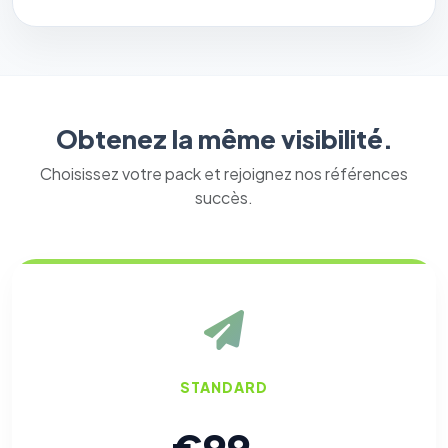
Obtenez la même visibilité.
Choisissez votre pack et rejoignez nos références
⚙️
succès.
Cookies essentiels
TOUJOURS ACTIF
Nécessaires au fonctionnement du site : session, sécurité,
mémorisation de vos choix de consentement. Ils ne
peuvent pas être désactivés.
Cookies analytiques
Nous aident à comprendre comment vous utilisez le site
STANDARD
(pages visitées, durée de visite) pour l'améliorer. Données
anonymisées via Google Analytics.
€99