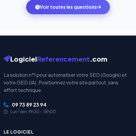
ambitions du moment — sans perdre vos données ni
monde. Vos données bancaires ne transitent jamais
Voir toutes les questions
votre historique.
par nos serveurs — elles sont gérées directement et
cryptées par ces plateformes certifiées PCI DSS.
Logiciel
Referencement
.com
La solution n°1 pour automatiser votre SEO (Google) et
votre GEO (IA). Positionnez votre site partout, sans
effort technique.
09 73 89 23 94
Lun-Ven: 9h30 - 18h00
LE LOGICIEL