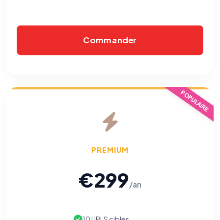
Commander
POPULAIRE
PREMIUM
€299
/an
10 URLS cibles