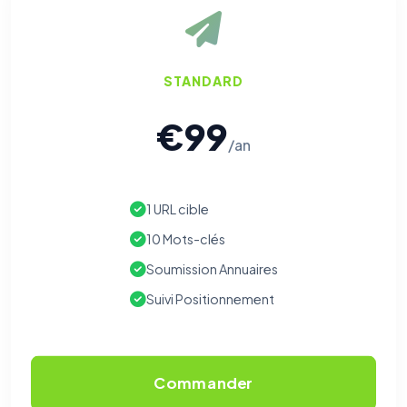
STANDARD
€99
/an
1 URL cible
⚙️
10 Mots-clés
Soumission Annuaires
Cookies essentiels
TOUJOURS ACTIF
Suivi Positionnement
Nécessaires au fonctionnement du site : session, sécurité,
mémorisation de vos choix de consentement. Ils ne
peuvent pas être désactivés.
Commander
Cookies analytiques
Nous aident à comprendre comment vous utilisez le site