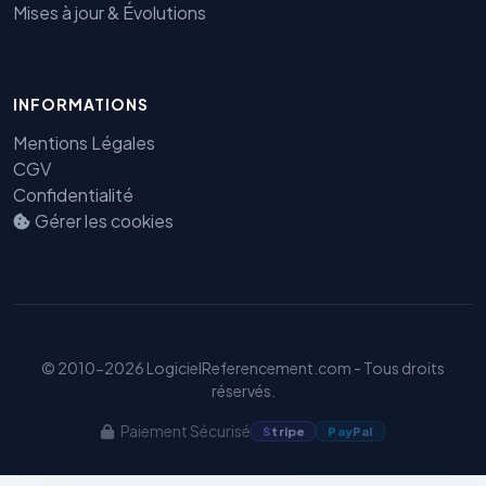
Mises à jour & Évolutions
INFORMATIONS
Benjamin — Agent IA SEO &
Mentions Légales
GEO
CGV
Confidentialité
Gérer les cookies
© 2010-2026 LogicielReferencement.com - Tous droits
réservés.
Paiement Sécurisé
S
tripe
Pay
Pal