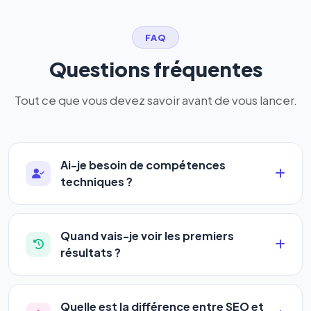
FAQ
Questions fréquentes
Tout ce que vous devez savoir avant de vous lancer.
Ai-je besoin de compétences
techniques ?
Absolument pas. Notre logiciel a été conçu pour
être accessible à
tous les profils
: artisans,
Quand vais-je voir les premiers
commerçants, auto-entrepreneurs, PME ou
résultats ?
agences. Pas de code, pas de configuration
La plupart de nos utilisateurs observent une
complexe — vous renseignez l'adresse de votre
amélioration de leur positionnement en
4 à 6
site, décrivez votre activité, et le logiciel gère tout
Quelle est la différence entre SEO et